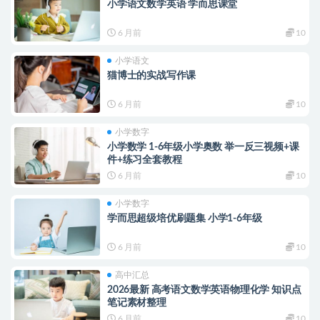
小学语文数学英语 学而思课堂
6 月前
10
小学语文
猫博士的实战写作课
6 月前
10
小学数字
小学数学 1-6年级小学奥数 举一反三视频+课
件+练习全套教程
6 月前
10
小学数字
学而思超级培优刷题集 小学1-6年级
6 月前
10
高中汇总
2026最新 高考语文数学英语物理化学 知识点
笔记素材整理
6 月前
10