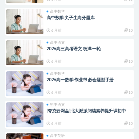
高中数学
高中数学 尖子生高分题库
6 月前
10
高中语文
2026高三高考语文 杨洋 一轮
6 月前
10
高中数学
2026高一数学 作业帮 必会题型手册
6 月前
10
初中语文
[夸克云网盘]北大派派阅读素养提升课初中
6 月前
10
高中英语