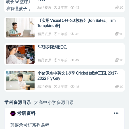
精品资源
2 年前
43
10
《实用 Visual C++ 6.0 教程》[Jon Bates、Tim
Tompkins 著]
精品资源
2 年前
42
10
5·3系列教辅汇总
精品资源
2 年前
49
10
小猪佩奇中英文1-9季 Cricket (蟋蟀王国, 2017-
2022 Fly Guy
精品资源
2 年前
46
10
学科资源目录
大高中小学资源目录
考研资料
郭继承考研系列课程