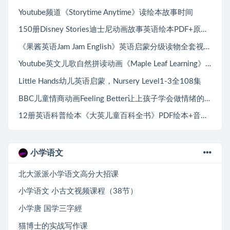
Youtube频道《Storytime Anytime》读绘本故事时间
150册Disney Stories迪士尼动画故事英语绘本PDF+原版音频MP3
《果酱英语Jam Jam English》英语启蒙分级读物全套视频+音频+精读+教案
Youtube英文儿歌自然拼读动画《Maple Leaf Learning》全410集
Little Hands幼儿英语启蒙，Nursery Level1-3全108集
BBC儿童情商动画Feeling Better让上孩子学会做情绪的主人，第一季全25集
12册英语科普绘本《大英儿童百科全书》PDF绘本+音频MP3
小学语文
北大派派小学语文高分大招课
小学语文 小古文视频课程（38节）
小学唐 国学三字經
猫博士的实战写作课