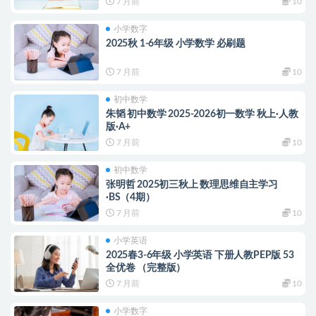
7 月前
10
小学数字
2025秋 1-6年级 小学数学 必刷题
7 月前
10
初中数学
朱韬 初中数学 2025-2026初一数学 秋上·人教
版·A+
7 月前
10
初中数学
张明哲 2025初三秋上 数理思维自主学习
·BS（4期）
7 月前
10
小学英语
2025春3-6年级 小学英语 下册人教PEP版 53
全优卷 （完整版）
7 月前
10
小学数字