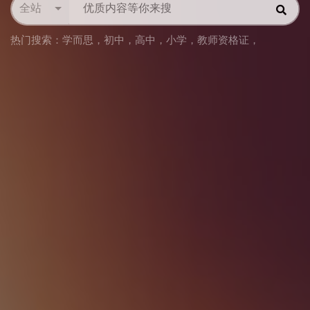
全站
热门搜索：
学而思
，
初中
，
高中
，
小学
，
教师资格证
，