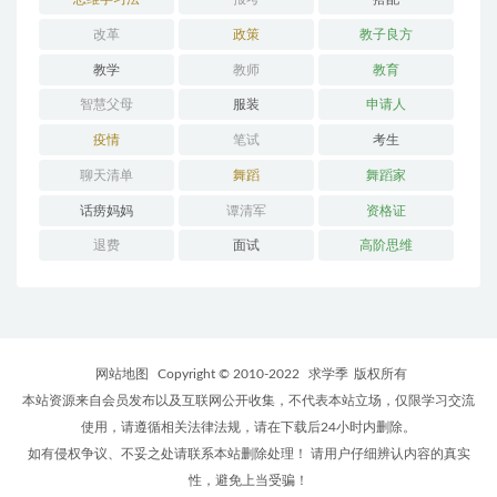
改革
政策
教子良方
教学
教师
教育
智慧父母
服装
申请人
疫情
笔试
考生
聊天清单
舞蹈
舞蹈家
话痨妈妈
谭清军
资格证
退费
面试
高阶思维
网站地图
Copyright © 2010-2022
求学季
版权所有
本站资源来自会员发布以及互联网公开收集，不代表本站立场，仅限学习交流
使用，请遵循相关法律法规，请在下载后24小时内删除。
如有侵权争议、不妥之处请联系本站删除处理！ 请用户仔细辨认内容的真实
性，避免上当受骗！