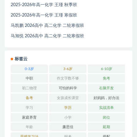
2025-2026年高一化学 王瑾 秋季班
2025-2026年高一化学 王瑾 寒假班
马凯鹏 2026高中 高二化学 二轮寒假班
马旭悦 2026高中 高二化学 二轮寒假班
标签云
0-3岁
3-6岁
6-10岁
中职
作文字数不够
免考
初二物理
可怕的科学
右脑开发
备考
女孩成长课堂
好妈妈，好办法
学习
学历
实战清单
家庭养育
小学
岗位
年龄
廉思佳
延期
思维学习法
报考
搭配