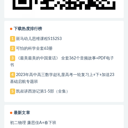
下载热度排行榜
斑马幼儿思维课程S1S2S3
1
可怕的科学全套63册
2
《最美最美的中国童话》 全套362个音频故事+PDF电子
3
书
2023年高中高三数学赵礼显高考一轮复习上+下+加送23
4
基础启航专题班
凯叔讲西游记第1-5部（全集）
5
最新文章
初二物理 廉思佳A+春下班