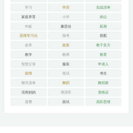
学习
学历
实战清单
家庭养育
小学
岗位
年龄
廉思佳
延期
思维学习法
报考
搭配
改革
政策
教子良方
教学
教师
教育
智慧父母
服装
申请人
疫情
笔试
考生
聊天清单
舞蹈
舞蹈家
话痨妈妈
谭清军
资格证
退费
面试
高阶思维