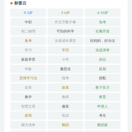
标签云
0-3岁
3-6岁
6-10岁
中职
作文字数不够
免考
初二物理
可怕的科学
右脑开发
备考
女孩成长课堂
好妈妈，好办法
学习
学历
实战清单
家庭养育
小学
岗位
年龄
廉思佳
延期
思维学习法
报考
搭配
改革
政策
教子良方
教学
教师
教育
智慧父母
服装
申请人
疫情
笔试
考生
聊天清单
舞蹈
舞蹈家