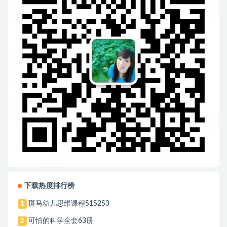
下载热度排行榜
斑马幼儿思维课程S1S2S3
1
可怕的科学全套63册
2