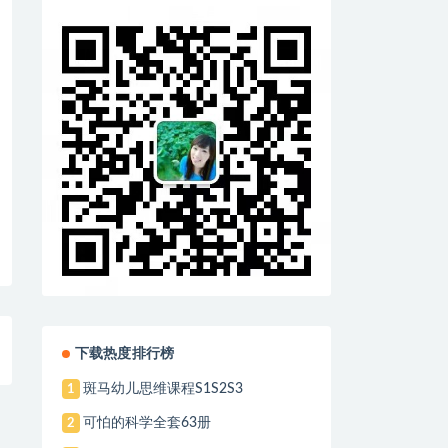
下载热度排行榜
斑马幼儿思维课程S1S2S3
1
可怕的科学全套63册
2