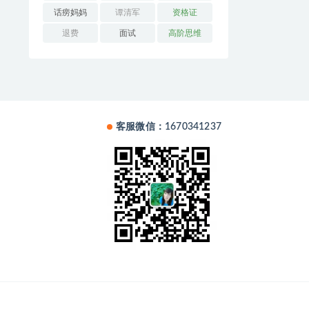
话痨妈妈
谭清军
资格证
退费
面试
高阶思维
客服微信：1670341237