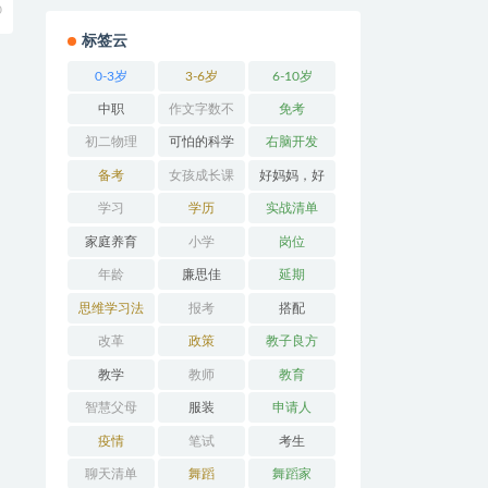
0
标签云
0-3岁
3-6岁
6-10岁
中职
作文字数不
免考
够
初二物理
可怕的科学
右脑开发
备考
女孩成长课
好妈妈，好
堂
办法
学习
学历
实战清单
家庭养育
小学
岗位
年龄
廉思佳
延期
思维学习法
报考
搭配
改革
政策
教子良方
教学
教师
教育
智慧父母
服装
申请人
疫情
笔试
考生
聊天清单
舞蹈
舞蹈家