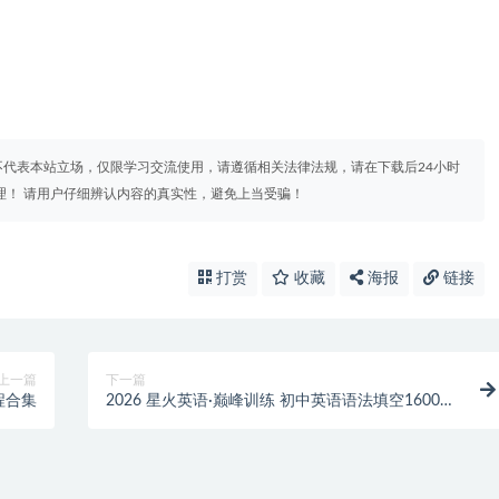
代表本站立场，仅限学习交流使用，请遵循相关法律法规，请在下载后24小时
理！ 请用户仔细辨认内容的真实性，避免上当受骗！
打赏
收藏
海报
链接
上一篇
下一篇
程合集
2026 星火英语·巅峰训练 初中英语语法填空1600题
+短文填空1000题