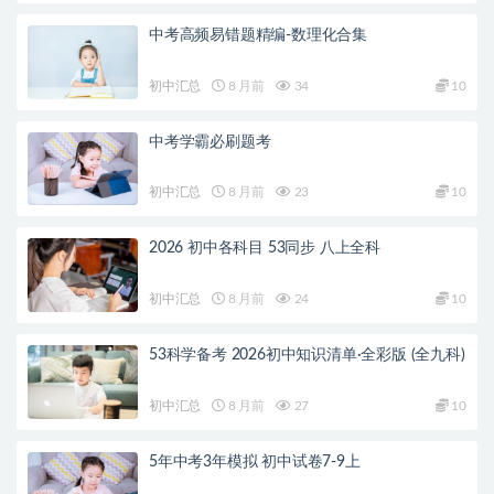
中考高频易错题精编-数理化合集
初中汇总
8 月前
34
10
中考学霸必刷题考
初中汇总
8 月前
23
10
2026 初中各科目 53同步 八上全科
初中汇总
8 月前
24
10
53科学备考 2026初中知识清单·全彩版 (全九科)
初中汇总
8 月前
27
10
5年中考3年模拟 初中试卷7-9上