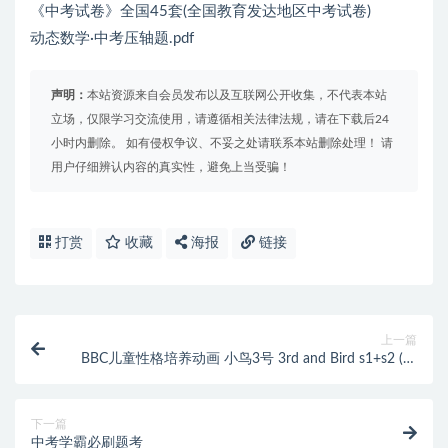
《中考试卷》全国45套(全国教育发达地区中考试卷)
动态数学·中考压轴题.pdf
声明：
本站资源来自会员发布以及互联网公开收集，不代表本站
立场，仅限学习交流使用，请遵循相关法律法规，请在下载后24
小时内删除。 如有侵权争议、不妥之处请联系本站删除处理！ 请
用户仔细辨认内容的真实性，避免上当受骗！
打赏
收藏
海报
链接
上一篇
BBC儿童性格培养动画 小鸟3号 3rd and Bird s1+s2 (视
频+音频)
下一篇
中考学霸必刷题考