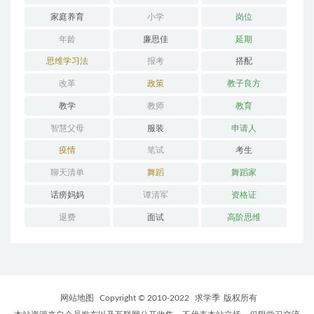
家庭养育
小学
岗位
年龄
廉思佳
延期
思维学习法
报考
搭配
改革
政策
教子良方
教学
教师
教育
智慧父母
服装
申请人
疫情
笔试
考生
聊天清单
舞蹈
舞蹈家
话痨妈妈
谭清军
资格证
退费
面试
高阶思维
网站地图
Copyright © 2010-2022
求学季
版权所有