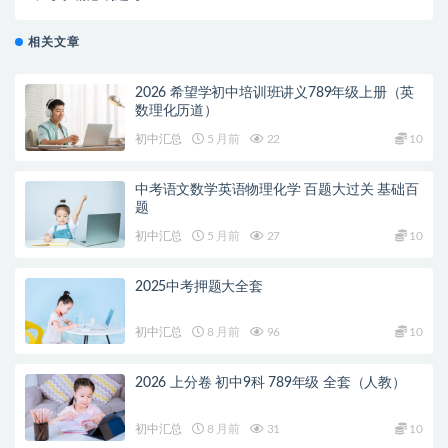
相关文章
2026 希望学初中培训班讲义789年级上册（英
数理化历道）
初中汇总
5 月前
22
10
中考语文数学英语物理化学 百题大过关 基础百
题
初中汇总
5 月前
27
10
2025中考押题大全套
初中汇总
8 月前
96
10
2026 上分卷 初中9科 789年级 全套（人教）
初中汇总
8 月前
31
10