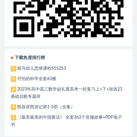
下载热度排行榜
斑马幼儿思维课程S1S2S3
1
可怕的科学全套63册
2
2023年高中高三数学赵礼显高考一轮复习上+下+加送23
3
基础启航专题班
凯叔讲西游记第1-5部（全集）
4
《最美最美的中国童话》 全套362个音频故事+PDF电子
5
书