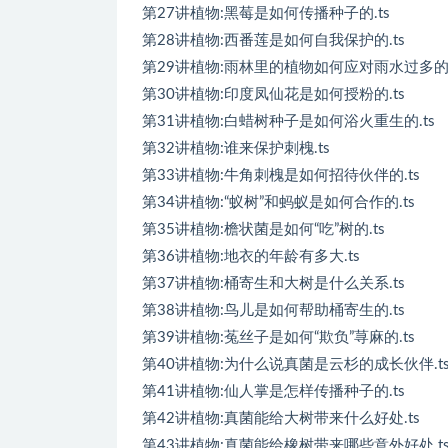
第27讲植物:黑莓是如何传播种子的.ts
第28讲植物:西番莲是如何自我保护的.ts
第29讲植物:雨林里的植物如何应对雨水过多的问
第30讲植物:印度凤仙花是如何授粉的.ts
第31讲植物:白蜡树种子是如何浴火重生的.ts
第32讲植物:谁来保护刺槐.ts
第33讲植物:牛角刺槐是如何招待伙伴的.ts
第34讲植物:“蚁树”和蚂蚁是如何合作的.ts
第35讲植物:檐状菌是如何“吃”树的.ts
第36讲植物:地衣的年龄有多大.ts
第37讲植物:桶寄生和大树是什么关系.ts
第38讲植物:鸟儿是如何帮助桶寄生的.ts
第39讲植物:菟丝子是如何“欺负”荨麻的.ts
第40讲植物:为什么说真菌是云杉的成长伙伴.t
第41讲植物:仙人掌是怎样传播种子的.ts
第42讲植物:真菌能给大树带来什么好处.ts
第43讲植物:真菌能给橡树带来哪些意外好处.t