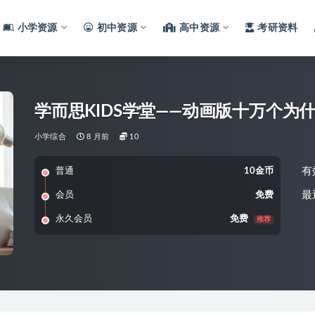
小学资源
初中资源
高中资源
考研资料
学而思KIDS学堂——动画版十万个为
小学综合
8 月前
10
有
普通
10金币
最
会员
免费
永久会员
免费
推荐