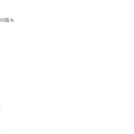
题.ts
s
s