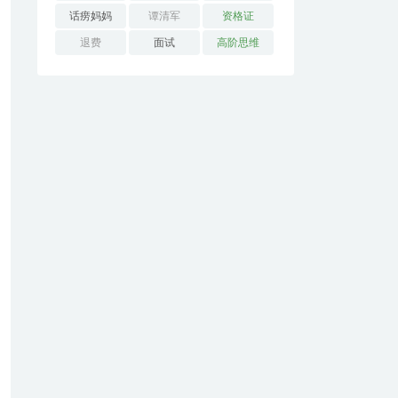
话痨妈妈
谭清军
资格证
退费
面试
高阶思维