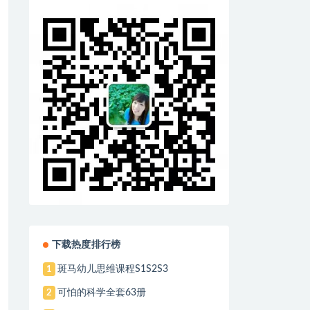
下载热度排行榜
斑马幼儿思维课程S1S2S3
1
可怕的科学全套63册
2