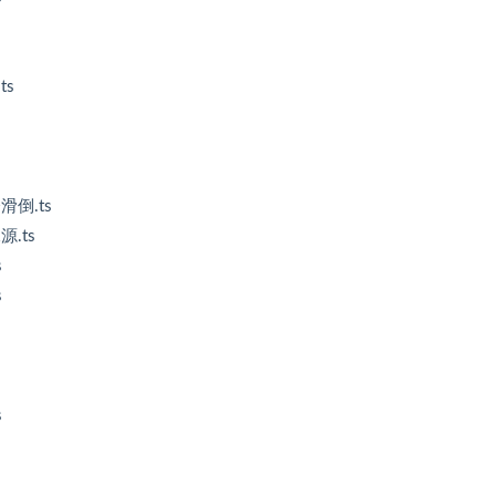
ts
倒.ts
.ts
s
s
s