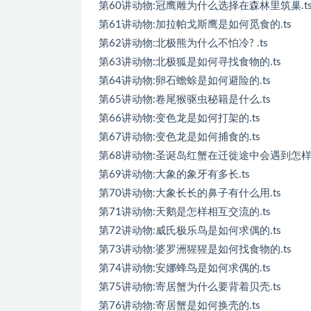
第60讲动物:冠鹰雕为什么选择在森林里筑巢.t
第61讲动物:加拉帕戈斯鹰是如何觅食的.ts
第62讲动物:北极熊为什么不怕冷? .ts
第63讲动物:北极狐是如何寻找食物的.ts
第64讲动物:卵石蟾蜍是如何避险的.ts
第65讲动物:卷尾猴驱虫秘籍是什么.ts
第66讲动物:变色龙是如何打架的.ts
第67讲动物:变色龙是如何捕食的.ts
第68讲动物:圣诞岛红蟹在迁徙途中会遇到怎样的
第69讲动物:大象的象牙有多长.ts
第70讲动物:大象长长的鼻子有什么用.ts
第71讲动物:天鹅是怎样相互交流的.ts
第72讲动物:威氏极乐鸟是如何求偶的.ts
第73讲动物:婆罗洲猩猩是如何找食物的.ts
第74讲动物:安娜蜂鸟是如何求偶的.ts
第75讲动物:寄居蟹为什么要背着贝壳.ts
第76讲动物:寄居蟹是如何换壳的.ts