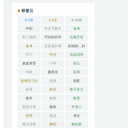
标签云
0-3岁
3-6岁
6-10岁
中职
作文字数不
免考
够
初二物理
可怕的科学
右脑开发
备考
女孩成长课
好妈妈，好
堂
办法
学习
学历
实战清单
家庭养育
小学
岗位
年龄
廉思佳
延期
思维学习法
报考
搭配
改革
政策
教子良方
教学
教师
教育
智慧父母
服装
申请人
疫情
笔试
考生
聊天清单
舞蹈
舞蹈家