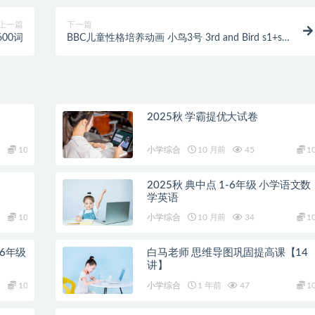
上一篇
下一篇
00词
BBC儿童性格培养动画 小鸟3号 3rd and Bird s1+s2
(视频+音频)
2025秋 学霸提优大试卷
10
小学综合
10 月前
45
1
）
2025秋 典中点 1-6年级 小学语文数
学英语
10
小学综合
10 月前
34
1
6年级
白马老师 思维导图巩固提高课【14
讲】
10
小学综合
1 年前
47
1