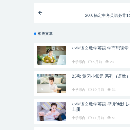
20天搞定中考英语必背16
相关文章
小学语文数学英语 学而思课堂
小学综合
6 月前
23
25秋 黄冈小状元 系列（语数
小学综合
10 月前
31
小学语文数学英语 早读晚默 1-
上册
小学综合
11 月前
61