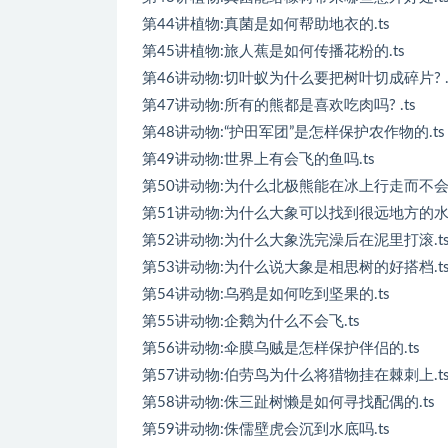
第44讲植物:真菌是如何帮助地衣的.ts
第45讲植物:旅人蕉是如何传播花粉的.ts
第46讲动物:切叶蚁为什么要把树叶切成碎片? .
第47讲动物:所有的熊都是喜欢吃肉吗? .ts
第48讲动物:“护田军团”是怎样保护农作物的.ts
第49讲动物:世界上有会飞的鱼吗.ts
第50讲动物:为什么北极熊能在冰上行走而不会滑
第51讲动物:为什么大象可以找到很远地方的水源
第52讲动物:为什么大象洗完澡后在泥里打滚.t
第53讲动物:为什么说大象是相思树的好搭档.t
第54讲动物:乌鸦是如何吃到坚果的.ts
第55讲动物:企鹅为什么不会飞.ts
第56讲动物:伞膜乌贼是怎样保护伴侣的.ts
第57讲动物:伯劳鸟为什么将猎物挂在棘刺上.t
第58讲动物:侏三趾树懒是如何寻找配偶的.ts
第59讲动物:侏儒壁虎会沉到水底吗.ts