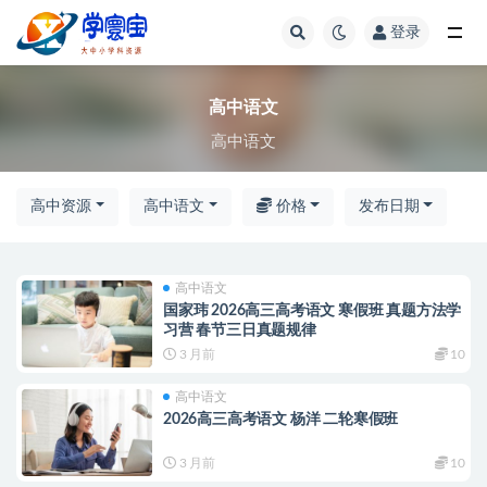
登录
全部
高中语文
高中语文
高中资源
高中语文
价格
发布日期
高中语文
国家玮 2026高三高考语文 寒假班 真题方法学
习营 春节三日真题规律
3 月前
10
高中语文
2026高三高考语文 杨洋 二轮寒假班
3 月前
10