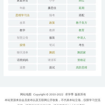
家庭养育
小学
岗位
年龄
廉思佳
延期
思维学习法
报考
搭配
改革
政策
教子良方
教学
教师
教育
智慧父母
服装
申请人
疫情
笔试
考生
聊天清单
舞蹈
舞蹈家
话痨妈妈
谭清军
资格证
退费
面试
高阶思维
网站地图
Copyright © 2010-2022
求学季
版权所有
本站资源来自会员发布以及互联网公开收集，不代表本站立场，仅限学习交流