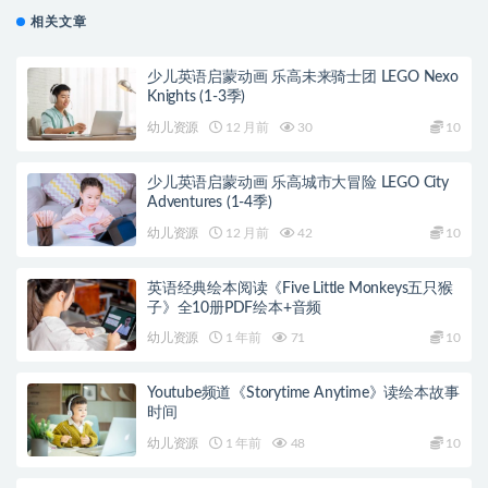
相关文章
少儿英语启蒙动画 乐高未来骑士团 LEGO Nexo
Knights (1-3季)
幼儿资源
12 月前
30
10
少儿英语启蒙动画 乐高城市大冒险 LEGO City
Adventures (1-4季)
幼儿资源
12 月前
42
10
英语经典绘本阅读《Five Little Monkeys五只猴
子》全10册PDF绘本+音频
幼儿资源
1 年前
71
10
Youtube频道《Storytime Anytime》读绘本故事
时间
幼儿资源
1 年前
48
10