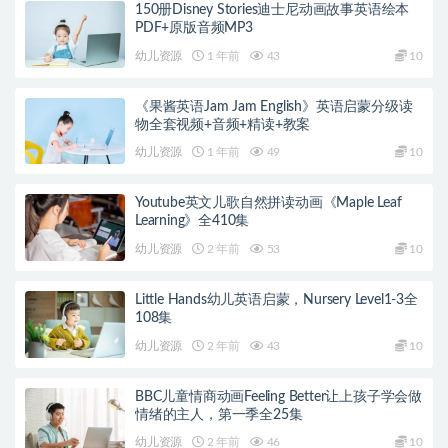
150册Disney Stories迪士尼动画故事英语绘本
PDF+原版音频MP3
幼儿资源
1 年前
43
10
《果酱英语Jam Jam English》英语启蒙分级读
物全套视频+音频+精读+教案
幼儿资源
1 年前
49
10
Youtube英文儿歌自然拼读动画《Maple Leaf
Learning》全410集
幼儿资源
2 年前
53
10
Little Hands幼儿英语启蒙，Nursery Level1-3全
108集
幼儿资源
2 年前
43
10
BBC儿童情商动画Feeling Better让上孩子学会做
情绪的主人，第一季全25集
幼儿资源
2 年前
46
10