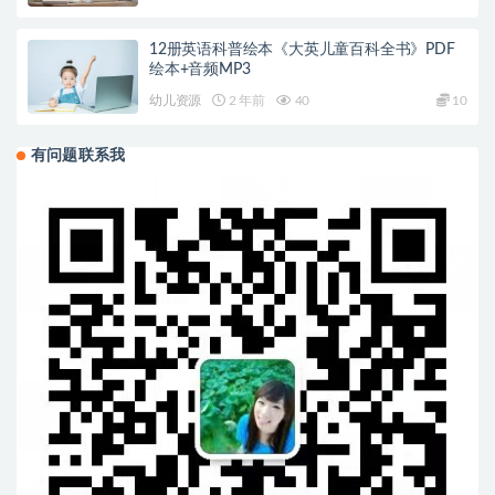
12册英语科普绘本《大英儿童百科全书》PDF
绘本+音频MP3
幼儿资源
2 年前
40
10
有问题联系我