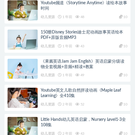
Youtube频道《Storytime Anytime》读绘本故事
时间
幼儿资源
1 年前
48
10
150册Disney Stories迪士尼动画故事英语绘本
PDF+原版音频MP3
幼儿资源
1 年前
43
10
《果酱英语Jam Jam English》英语启蒙分级读
物全套视频+音频+精读+教案
幼儿资源
1 年前
49
10
Youtube英文儿歌自然拼读动画《Maple Leaf
Learning》全410集
幼儿资源
2 年前
52
10
Little Hands幼儿英语启蒙，Nursery Level1-3全
108集
幼儿资源
2 年前
43
10