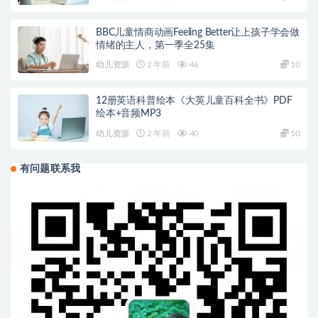
BBC儿童情商动画Feeling Better让上孩子学会做
情绪的主人，第一季全25集
幼儿资源
2 年前
46
10
12册英语科普绘本《大英儿童百科全书》PDF
绘本+音频MP3
幼儿资源
2 年前
40
10
有问题联系我