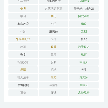
初二物理
可怕的科学
右脑开发
备考
女孩成长课堂
好妈妈，好办法
学习
学历
实战清单
家庭养育
小学
岗位
年龄
廉思佳
延期
思维学习法
报考
搭配
改革
政策
教子良方
教学
教师
教育
智慧父母
服装
申请人
疫情
笔试
考生
聊天清单
舞蹈
舞蹈家
话痨妈妈
谭清军
资格证
退费
面试
高阶思维