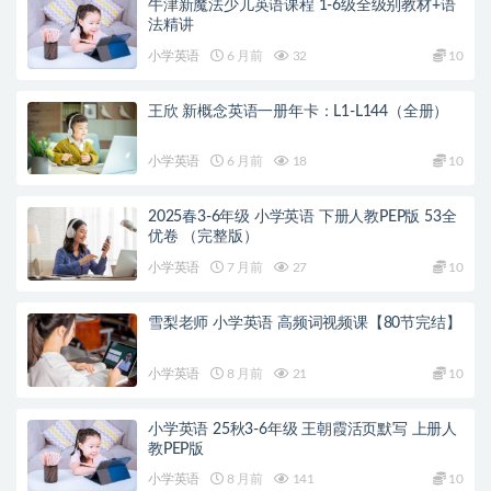
牛津新魔法少儿英语课程 1-6级全级别教材+语
法精讲
小学英语
6 月前
32
10
王欣 新概念英语一册年卡：L1-L144（全册）
小学英语
6 月前
18
10
2025春3-6年级 小学英语 下册人教PEP版 53全
优卷 （完整版）
小学英语
7 月前
27
10
雪梨老师 小学英语 高频词视频课【80节完结】
小学英语
8 月前
21
10
小学英语 25秋3-6年级 王朝霞活页默写 上册人
教PEP版
小学英语
8 月前
141
10