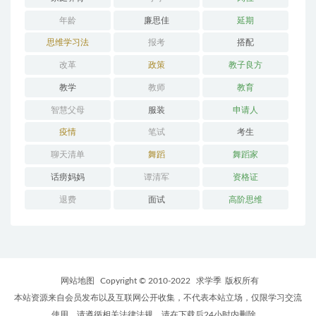
年龄
廉思佳
延期
思维学习法
报考
搭配
改革
政策
教子良方
教学
教师
教育
智慧父母
服装
申请人
疫情
笔试
考生
聊天清单
舞蹈
舞蹈家
话痨妈妈
谭清军
资格证
退费
面试
高阶思维
网站地图
Copyright © 2010-2022
求学季
版权所有
本站资源来自会员发布以及互联网公开收集，不代表本站立场，仅限学习交流
使用，请遵循相关法律法规，请在下载后24小时内删除。