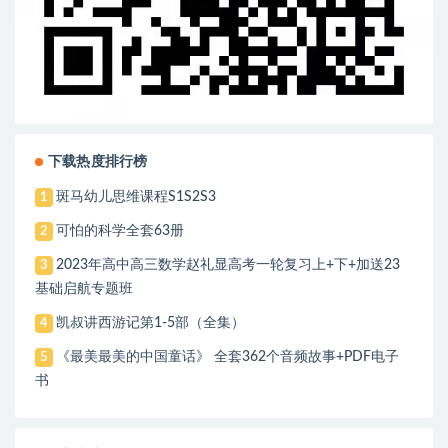
下载热度排行榜
斑马幼儿思维课程S1S2S3
1
可怕的科学全套63册
2
2023年高中高三数学赵礼显高考一轮复习上+下+加送23
3
基础启航专题班
凯叔讲西游记第1-5部（全集）
4
《最美最美的中国童话》 全套362个音频故事+PDF电子
5
书