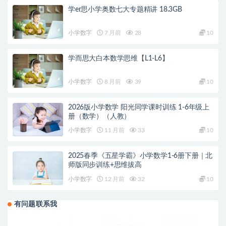
学er思小学奥数七大专题精讲 18.3GB
小学数字
7 月前
28
10
学而思大白本数学思维【L1-L6】
小学数字
8 月前
39
10
2026版小学数学 阳光同学课时训练 1-6年级上
册（数学）（人教）
小学数字
11 月前
33
10
2025春季《五星学霸》小学数学1-6册下册｜北
师版同步训练+思维拔高
小学数字
12 月前
32
10
有问题联系我