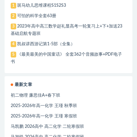
斑马幼儿思维课程S1S2S3
1
可怕的科学全套63册
2
2023年高中高三数学赵礼显高考一轮复习上+下+加送23
3
基础启航专题班
凯叔讲西游记第1-5部（全集）
4
《最美最美的中国童话》 全套362个音频故事+PDF电子
5
书
最新文章
初二物理 廉思佳A+春下班
2025-2026年高一化学 王瑾 秋季班
2025-2026年高一化学 王瑾 寒假班
马凯鹏 2026高中 高二化学 二轮寒假班
马旭悦 2026高中 高二化学 二轮寒假班