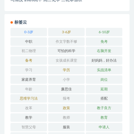
标签云
0-3岁
3-6岁
6-10岁
中职
作文字数不够
免考
初二物理
可怕的科学
右脑开发
备考
女孩成长课堂
好妈妈，好办法
学习
学历
实战清单
家庭养育
小学
岗位
年龄
廉思佳
延期
思维学习法
报考
搭配
改革
政策
教子良方
教学
教师
教育
智慧父母
服装
申请人