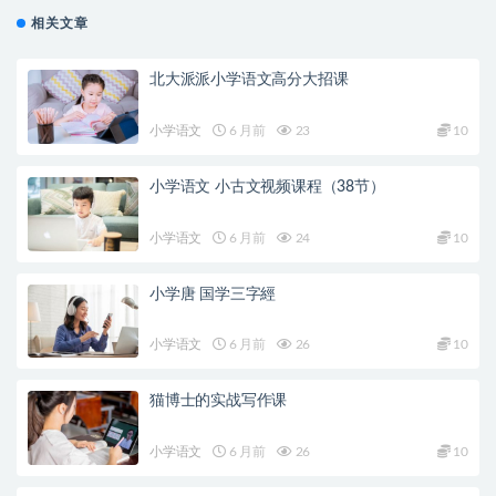
相关文章
北大派派小学语文高分大招课
小学语文
6 月前
23
10
小学语文 小古文视频课程（38节）
小学语文
6 月前
24
10
小学唐 国学三字經
小学语文
6 月前
26
10
猫博士的实战写作课
小学语文
6 月前
26
10