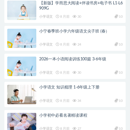
【新版】学而思大阅读+伴读书房+电子书 L1-L6
909G
小学语文
8 月前
30
10
小宁春季班小学六年级语文尖子班 (春）
小学语文
8 月前
24
10
2026一本小语阅读训练100篇 3-6年级
小学语文
8 月前
30
10
小学语文 知识梳理 1-6年级上下册
小学语文
8 月前
34
10
小学初中必看名著精读课程
小学语文
8 月前
27
10