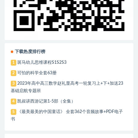
下载热度排行榜
斑马幼儿思维课程S1S2S3
1
可怕的科学全套63册
2
2023年高中高三数学赵礼显高考一轮复习上+下+加送23
3
基础启航专题班
凯叔讲西游记第1-5部（全集）
4
《最美最美的中国童话》 全套362个音频故事+PDF电子
5
书