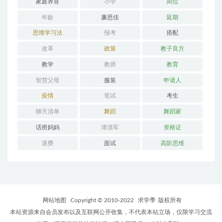
家庭养育
小学
岗位
年龄
廉思佳
延期
思维学习法
报考
搭配
改革
政策
教子良方
教学
教师
教育
智慧父母
服装
申请人
疫情
笔试
考生
聊天清单
舞蹈
舞蹈家
话痨妈妈
谭清军
资格证
退费
面试
高阶思维
网站地图
Copyright © 2010-2022
求学季
版权所有
本站资源来自会员发布以及互联网公开收集，不代表本站立场，仅限学习交流