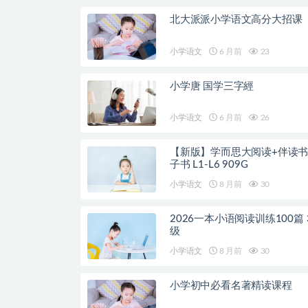
北大派派小学语文高分大招课
小学语文
6 月前
23
小学唐 国学三字經
小学语文
6 月前
26
【新版】学而思大阅读+伴读书
子书 L1-L6 909G
小学语文
8 月前
30
2026一本小语阅读训练100篇 
级
小学语文
8 月前
30
小学初中必看名著精读课程