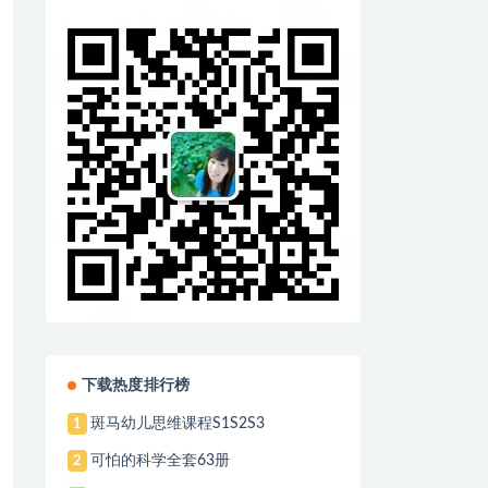
下载热度排行榜
斑马幼儿思维课程S1S2S3
1
可怕的科学全套63册
2