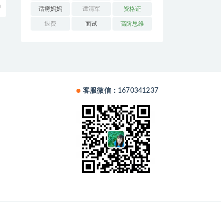
0
话痨妈妈
谭清军
资格证
退费
面试
高阶思维
客服微信：1670341237