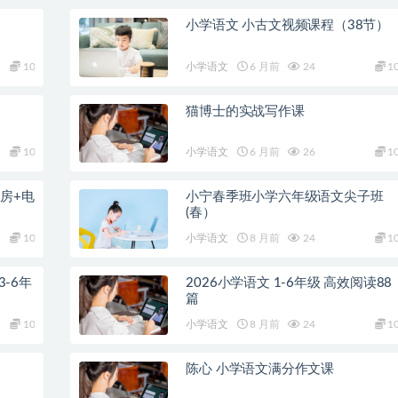
小学语文 小古文视频课程（38节）
10
小学语文
6 月前
24
1
猫博士的实战写作课
10
小学语文
6 月前
26
1
房+电
小宁春季班小学六年级语文尖子班
(春）
10
小学语文
8 月前
24
1
3-6年
2026小学语文 1-6年级 高效阅读88
篇
10
小学语文
8 月前
24
1
陈心 小学语文满分作文课