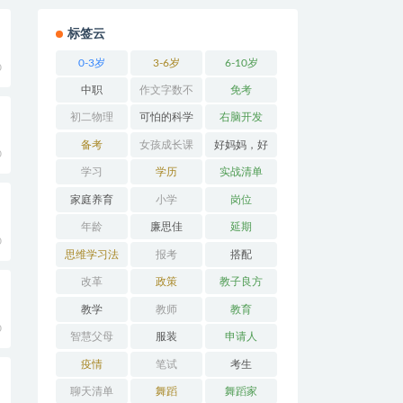
标签云
0-3岁
3-6岁
6-10岁
0
中职
作文字数不
免考
够
初二物理
可怕的科学
右脑开发
备考
女孩成长课
好妈妈，好
0
堂
办法
学习
学历
实战清单
家庭养育
小学
岗位
年龄
廉思佳
延期
0
思维学习法
报考
搭配
改革
政策
教子良方
教学
教师
教育
0
智慧父母
服装
申请人
疫情
笔试
考生
聊天清单
舞蹈
舞蹈家