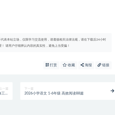
代表本站立场，仅限学习交流使用，请遵循相关法律法规，请在下载后24小时
理！ 请用户仔细辨认内容的真实性，避免上当受骗！
打赏
收藏
海报
链接
上一篇
下一篇
修三册
2026小学语文 1-6年级 高效阅读88篇
型训练