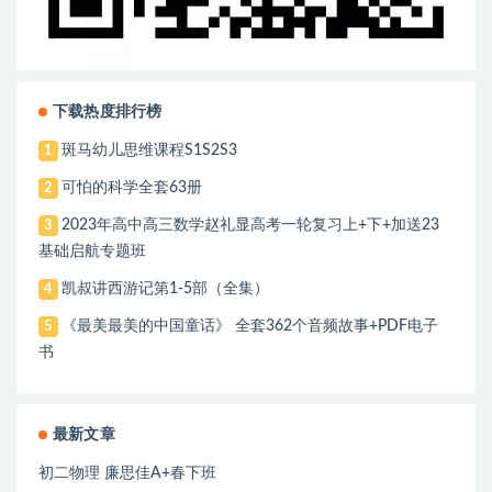
下载热度排行榜
斑马幼儿思维课程S1S2S3
1
可怕的科学全套63册
2
2023年高中高三数学赵礼显高考一轮复习上+下+加送23
3
基础启航专题班
凯叔讲西游记第1-5部（全集）
4
《最美最美的中国童话》 全套362个音频故事+PDF电子
5
书
最新文章
初二物理 廉思佳A+春下班