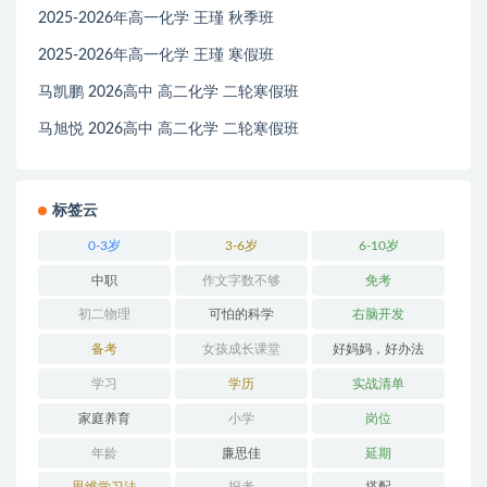
2025-2026年高一化学 王瑾 秋季班
2025-2026年高一化学 王瑾 寒假班
马凯鹏 2026高中 高二化学 二轮寒假班
马旭悦 2026高中 高二化学 二轮寒假班
标签云
0-3岁
3-6岁
6-10岁
中职
作文字数不够
免考
初二物理
可怕的科学
右脑开发
备考
女孩成长课堂
好妈妈，好办法
学习
学历
实战清单
家庭养育
小学
岗位
年龄
廉思佳
延期