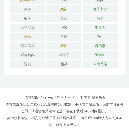
思维学习法
报考
搭配
改革
政策
教子良方
教学
教师
教育
智慧父母
服装
申请人
疫情
笔试
考生
聊天清单
舞蹈
舞蹈家
话痨妈妈
谭清军
资格证
退费
面试
高阶思维
网站地图
Copyright © 2010-2022
求学季
版权所有
本站资源来自会员发布以及互联网公开收集，不代表本站立场，仅限学习交流
使用，请遵循相关法律法规，请在下载后24小时内删除。
如有侵权争议、不妥之处请联系本站删除处理！ 请用户仔细辨认内容的真实
性，避免上当受骗！