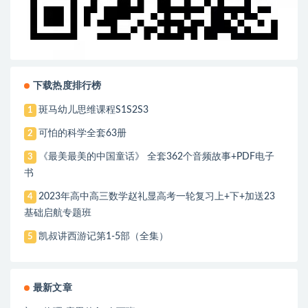
下载热度排行榜
斑马幼儿思维课程S1S2S3
1
可怕的科学全套63册
2
《最美最美的中国童话》 全套362个音频故事+PDF电子
3
书
2023年高中高三数学赵礼显高考一轮复习上+下+加送23
4
基础启航专题班
凯叔讲西游记第1-5部（全集）
5
最新文章