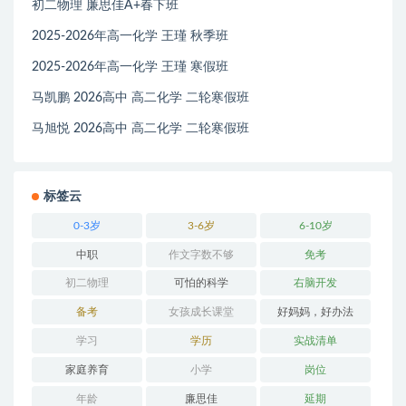
初二物理 廉思佳A+春下班
2025-2026年高一化学 王瑾 秋季班
2025-2026年高一化学 王瑾 寒假班
马凯鹏 2026高中 高二化学 二轮寒假班
马旭悦 2026高中 高二化学 二轮寒假班
标签云
0-3岁
3-6岁
6-10岁
中职
作文字数不够
免考
初二物理
可怕的科学
右脑开发
备考
女孩成长课堂
好妈妈，好办法
学习
学历
实战清单
家庭养育
小学
岗位
年龄
廉思佳
延期