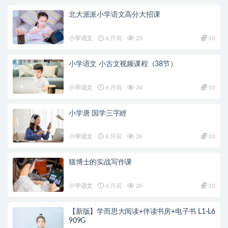
北大派派小学语文高分大招课
小学语文
6 月前
23
10
小学语文 小古文视频课程（38节）
小学语文
6 月前
24
10
小学唐 国学三字經
小学语文
6 月前
26
10
猫博士的实战写作课
小学语文
6 月前
26
10
【新版】学而思大阅读+伴读书房+电子书 L1-L6
909G