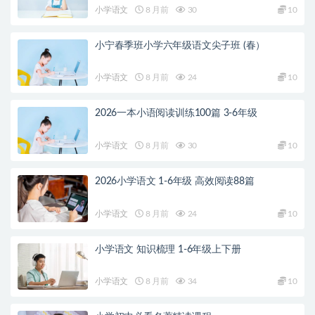
小学语文
8 月前
30
10
小宁春季班小学六年级语文尖子班 (春）
小学语文
8 月前
24
10
2026一本小语阅读训练100篇 3-6年级
小学语文
8 月前
30
10
2026小学语文 1-6年级 高效阅读88篇
小学语文
8 月前
24
10
小学语文 知识梳理 1-6年级上下册
小学语文
8 月前
34
10