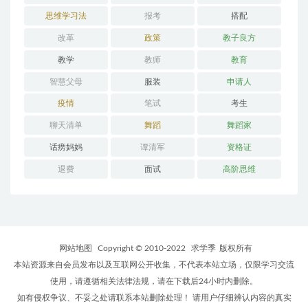
思维学习法
报考
搭配
改革
政策
教子良方
教学
教师
教育
智慧父母
服装
申请人
疫情
笔试
考生
聊天清单
舞蹈
舞蹈家
话痨妈妈
谭清军
资格证
退费
面试
高阶思维
网站地图
Copyright © 2010-2022
求学季
版权所有
本站资源来自会员发布以及互联网公开收集，不代表本站立场，仅限学习交流
使用，请遵循相关法律法规，请在下载后24小时内删除。
如有侵权争议、不妥之处请联系本站删除处理！ 请用户仔细辨认内容的真实