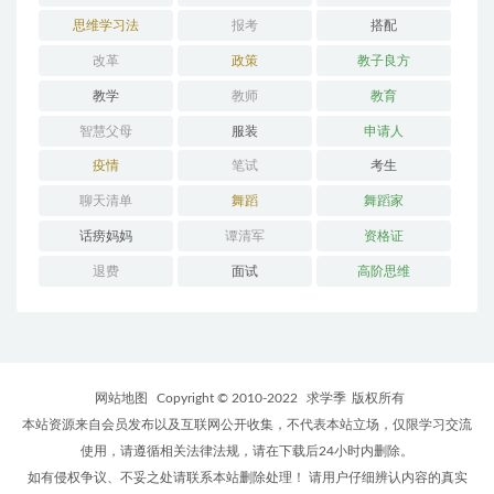
思维学习法
报考
搭配
改革
政策
教子良方
教学
教师
教育
智慧父母
服装
申请人
疫情
笔试
考生
聊天清单
舞蹈
舞蹈家
话痨妈妈
谭清军
资格证
退费
面试
高阶思维
网站地图
Copyright © 2010-2022
求学季
版权所有
本站资源来自会员发布以及互联网公开收集，不代表本站立场，仅限学习交流
使用，请遵循相关法律法规，请在下载后24小时内删除。
如有侵权争议、不妥之处请联系本站删除处理！ 请用户仔细辨认内容的真实