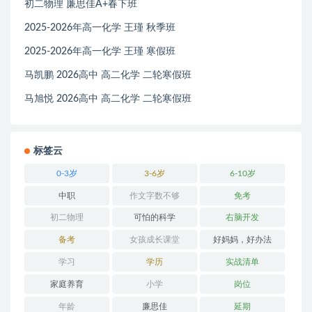
初二物理 廉思佳A+春下班
2025-2026年高一化学 王瑾 秋季班
2025-2026年高一化学 王瑾 寒假班
马凯鹏 2026高中 高二化学 二轮寒假班
马旭悦 2026高中 高二化学 二轮寒假班
标签云
0-3岁
3-6岁
6-10岁
中职
作文字数不够
免考
初二物理
可怕的科学
右脑开发
备考
女孩成长课堂
好妈妈，好办法
学习
学历
实战清单
家庭养育
小学
岗位
年龄
廉思佳
延期