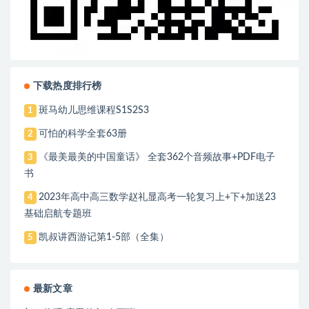
下载热度排行榜
斑马幼儿思维课程S1S2S3
1
可怕的科学全套63册
2
《最美最美的中国童话》 全套362个音频故事+PDF电子
3
书
2023年高中高三数学赵礼显高考一轮复习上+下+加送23
4
基础启航专题班
凯叔讲西游记第1-5部（全集）
5
最新文章