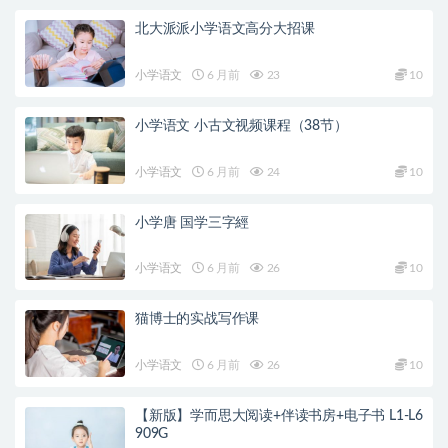
北大派派小学语文高分大招课
小学语文
6 月前
23
10
小学语文 小古文视频课程（38节）
小学语文
6 月前
24
10
小学唐 国学三字經
小学语文
6 月前
26
10
猫博士的实战写作课
小学语文
6 月前
26
10
【新版】学而思大阅读+伴读书房+电子书 L1-L6
909G