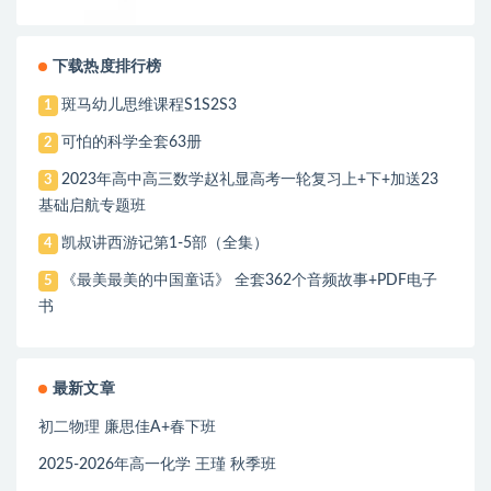
下载热度排行榜
斑马幼儿思维课程S1S2S3
1
可怕的科学全套63册
2
2023年高中高三数学赵礼显高考一轮复习上+下+加送23
3
基础启航专题班
凯叔讲西游记第1-5部（全集）
4
《最美最美的中国童话》 全套362个音频故事+PDF电子
5
书
最新文章
初二物理 廉思佳A+春下班
2025-2026年高一化学 王瑾 秋季班