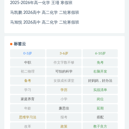
2025-2026年高一化学 王瑾 寒假班
马凯鹏 2026高中 高二化学 二轮寒假班
马旭悦 2026高中 高二化学 二轮寒假班
标签云
0-3岁
3-6岁
6-10岁
中职
作文字数不够
免考
初二物理
可怕的科学
右脑开发
备考
女孩成长课堂
好妈妈，好办法
学习
学历
实战清单
家庭养育
小学
岗位
年龄
廉思佳
延期
思维学习法
报考
搭配
改革
政策
教子良方