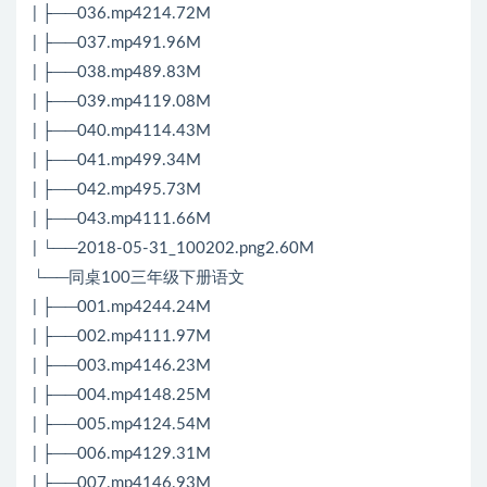
| ├──036.mp4214.72M
| ├──037.mp491.96M
| ├──038.mp489.83M
| ├──039.mp4119.08M
| ├──040.mp4114.43M
| ├──041.mp499.34M
| ├──042.mp495.73M
| ├──043.mp4111.66M
| └──2018-05-31_100202.png2.60M
└──同桌100三年级下册语文
| ├──001.mp4244.24M
| ├──002.mp4111.97M
| ├──003.mp4146.23M
| ├──004.mp4148.25M
| ├──005.mp4124.54M
| ├──006.mp4129.31M
| ├──007.mp4146.93M