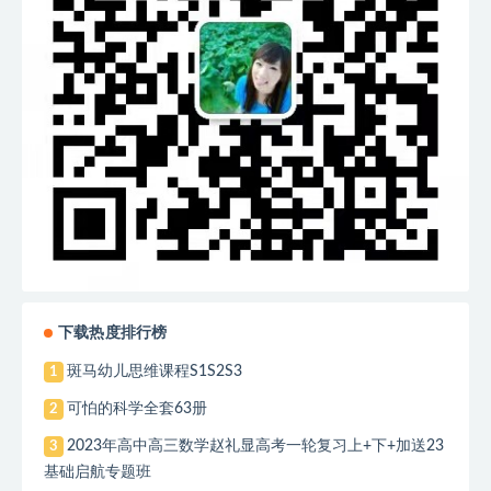
下载热度排行榜
斑马幼儿思维课程S1S2S3
1
可怕的科学全套63册
2
2023年高中高三数学赵礼显高考一轮复习上+下+加送23
3
基础启航专题班