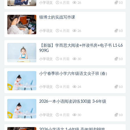
小学语文
6 月前
26
10
猫博士的实战写作课
小学语文
6 月前
26
10
【新版】学而思大阅读+伴读书房+电子书 L1-L6
909G
小学语文
8 月前
30
10
小宁春季班小学六年级语文尖子班 (春）
小学语文
8 月前
24
10
2026一本小语阅读训练100篇 3-6年级
小学语文
8 月前
30
10
2026小学语文 1-6年级 高效阅读88篇