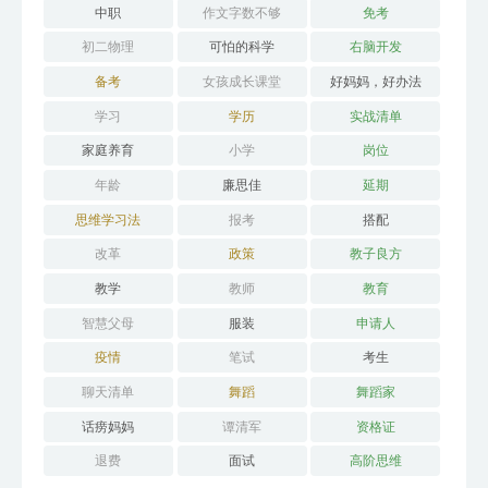
中职
作文字数不够
免考
初二物理
可怕的科学
右脑开发
备考
女孩成长课堂
好妈妈，好办法
学习
学历
实战清单
家庭养育
小学
岗位
年龄
廉思佳
延期
思维学习法
报考
搭配
改革
政策
教子良方
教学
教师
教育
智慧父母
服装
申请人
疫情
笔试
考生
聊天清单
舞蹈
舞蹈家
话痨妈妈
谭清军
资格证
退费
面试
高阶思维