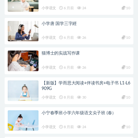
小学语文
6 月前
24
10
小学唐 国学三字經
小学语文
6 月前
26
10
猫博士的实战写作课
小学语文
6 月前
26
10
【新版】学而思大阅读+伴读书房+电子书 L1-L6
909G
小学语文
8 月前
30
10
小宁春季班小学六年级语文尖子班 (春）
小学语文
8 月前
24
10