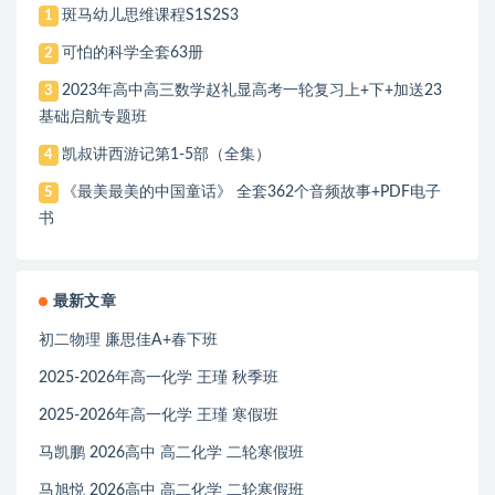
斑马幼儿思维课程S1S2S3
1
可怕的科学全套63册
2
2023年高中高三数学赵礼显高考一轮复习上+下+加送23
3
基础启航专题班
凯叔讲西游记第1-5部（全集）
4
《最美最美的中国童话》 全套362个音频故事+PDF电子
5
书
最新文章
初二物理 廉思佳A+春下班
2025-2026年高一化学 王瑾 秋季班
2025-2026年高一化学 王瑾 寒假班
马凯鹏 2026高中 高二化学 二轮寒假班
马旭悦 2026高中 高二化学 二轮寒假班