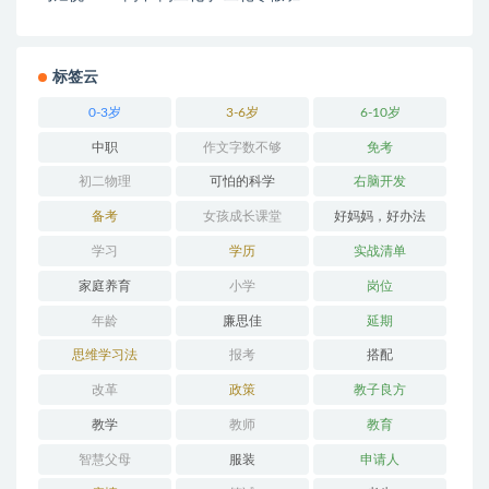
标签云
0-3岁
3-6岁
6-10岁
中职
作文字数不够
免考
初二物理
可怕的科学
右脑开发
备考
女孩成长课堂
好妈妈，好办法
学习
学历
实战清单
家庭养育
小学
岗位
年龄
廉思佳
延期
思维学习法
报考
搭配
改革
政策
教子良方
教学
教师
教育
智慧父母
服装
申请人