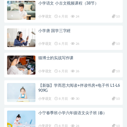
小学语文 小古文视频课程（38节）
小学语文
6 月前
24
10
小学唐 国学三字經
小学语文
6 月前
26
10
猫博士的实战写作课
小学语文
6 月前
26
10
【新版】学而思大阅读+伴读书房+电子书 L1-L6
909G
小学语文
8 月前
30
10
小宁春季班小学六年级语文尖子班 (春）
小学语文
8 月前
24
10