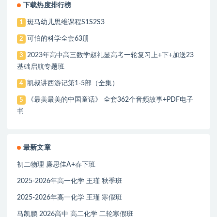
下载热度排行榜
斑马幼儿思维课程S1S2S3
1
可怕的科学全套63册
2
2023年高中高三数学赵礼显高考一轮复习上+下+加送23
3
基础启航专题班
凯叔讲西游记第1-5部（全集）
4
《最美最美的中国童话》 全套362个音频故事+PDF电子
5
书
最新文章
初二物理 廉思佳A+春下班
2025-2026年高一化学 王瑾 秋季班
2025-2026年高一化学 王瑾 寒假班
马凯鹏 2026高中 高二化学 二轮寒假班