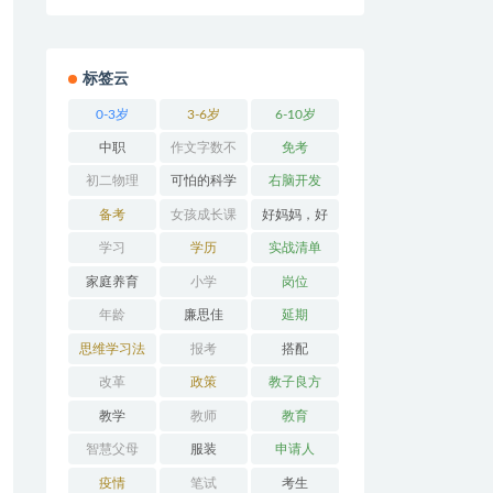
标签云
0-3岁
3-6岁
6-10岁
中职
作文字数不
免考
够
初二物理
可怕的科学
右脑开发
备考
女孩成长课
好妈妈，好
堂
办法
学习
学历
实战清单
家庭养育
小学
岗位
年龄
廉思佳
延期
思维学习法
报考
搭配
改革
政策
教子良方
教学
教师
教育
智慧父母
服装
申请人
疫情
笔试
考生