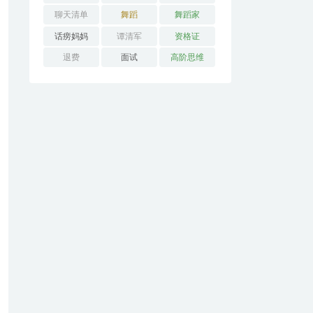
聊天清单
舞蹈
舞蹈家
话痨妈妈
谭清军
资格证
退费
面试
高阶思维