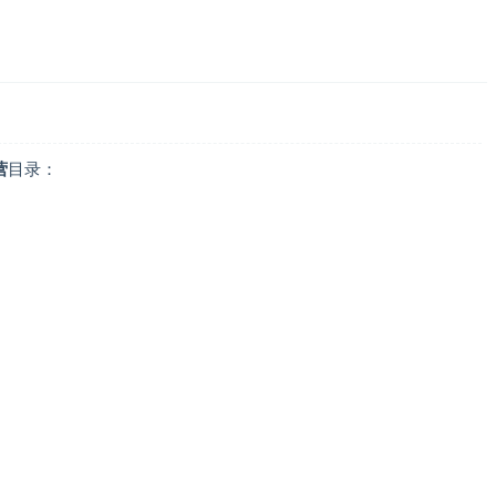
营
目录：