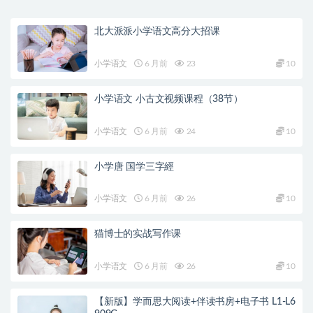
北大派派小学语文高分大招课
小学语文
6 月前
23
10
小学语文 小古文视频课程（38节）
小学语文
6 月前
24
10
小学唐 国学三字經
小学语文
6 月前
26
10
猫博士的实战写作课
小学语文
6 月前
26
10
【新版】学而思大阅读+伴读书房+电子书 L1-L6