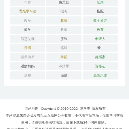
年龄
廉思佳
延期
思维学习法
报考
搭配
改革
政策
教子良方
教学
教师
教育
智慧父母
服装
申请人
疫情
笔试
考生
聊天清单
舞蹈
舞蹈家
话痨妈妈
谭清军
资格证
退费
面试
高阶思维
网站地图
Copyright © 2010-2022
求学季
版权所有
本站资源来自会员发布以及互联网公开收集，不代表本站立场，仅限学习交流
使用，请遵循相关法律法规，请在下载后24小时内删除。