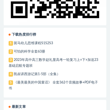
下载热度排行榜
斑马幼儿思维课程S1S2S3
1
可怕的科学全套63册
2
2023年高中高三数学赵礼显高考一轮复习上+下+加送23
3
基础启航专题班
凯叔讲西游记第1-5部（全集）
4
《最美最美的中国童话》 全套362个音频故事+PDF电子
5
书
最新文章