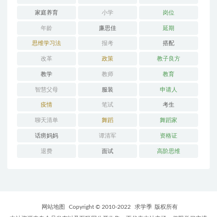
家庭养育
小学
岗位
年龄
廉思佳
延期
思维学习法
报考
搭配
改革
政策
教子良方
教学
教师
教育
智慧父母
服装
申请人
疫情
笔试
考生
聊天清单
舞蹈
舞蹈家
话痨妈妈
谭清军
资格证
退费
面试
高阶思维
网站地图
Copyright © 2010-2022
求学季
版权所有