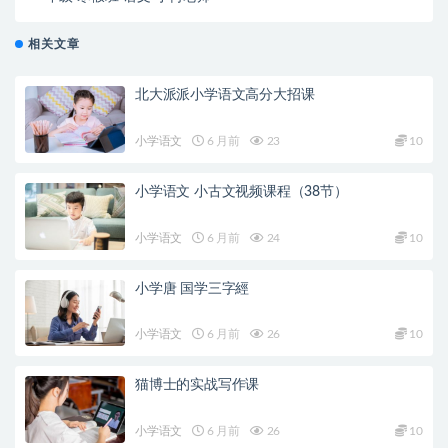
相关文章
北大派派小学语文高分大招课
小学语文
6 月前
23
10
小学语文 小古文视频课程（38节）
小学语文
6 月前
24
10
小学唐 国学三字經
小学语文
6 月前
26
10
猫博士的实战写作课
小学语文
6 月前
26
10