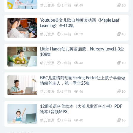
幼儿资源
1 年前
49
10
Youtube英文儿歌自然拼读动画《Maple Leaf
Learning》全410集
幼儿资源
2 年前
53
10
Little Hands幼儿英语启蒙，Nursery Level1-3全
108集
幼儿资源
2 年前
43
10
BBC儿童情商动画Feeling Better让上孩子学会做
情绪的主人，第一季全25集
幼儿资源
2 年前
46
10
12册英语科普绘本《大英儿童百科全书》PDF
绘本+音频MP3
幼儿资源
2 年前
40
10