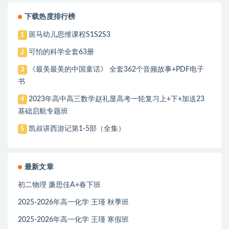
下载热度排行榜
斑马幼儿思维课程S1S2S3
1
可怕的科学全套63册
2
《最美最美的中国童话》 全套362个音频故事+PDF电子
3
书
2023年高中高三数学赵礼显高考一轮复习上+下+加送23
4
基础启航专题班
凯叔讲西游记第1-5部（全集）
5
最新文章
初二物理 廉思佳A+春下班
2025-2026年高一化学 王瑾 秋季班
2025-2026年高一化学 王瑾 寒假班