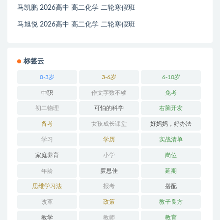
马凯鹏 2026高中 高二化学 二轮寒假班
马旭悦 2026高中 高二化学 二轮寒假班
标签云
0-3岁
3-6岁
6-10岁
中职
作文字数不够
免考
初二物理
可怕的科学
右脑开发
备考
女孩成长课堂
好妈妈，好办法
学习
学历
实战清单
家庭养育
小学
岗位
年龄
廉思佳
延期
思维学习法
报考
搭配
改革
政策
教子良方
教学
教师
教育