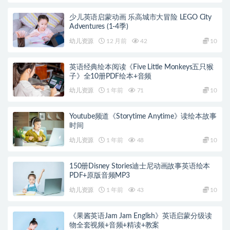
少儿英语启蒙动画 乐高城市大冒险 LEGO City
Adventures (1-4季)
幼儿资源
12 月前
42
10
英语经典绘本阅读《Five Little Monkeys五只猴
子》全10册PDF绘本+音频
幼儿资源
1 年前
71
10
Youtube频道《Storytime Anytime》读绘本故事
时间
幼儿资源
1 年前
48
10
150册Disney Stories迪士尼动画故事英语绘本
PDF+原版音频MP3
幼儿资源
1 年前
43
10
《果酱英语Jam Jam English》英语启蒙分级读
物全套视频+音频+精读+教案