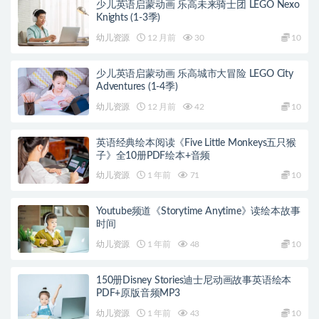
少儿英语启蒙动画 乐高未来骑士团 LEGO Nexo
Knights (1-3季)
幼儿资源
12 月前
30
10
少儿英语启蒙动画 乐高城市大冒险 LEGO City
Adventures (1-4季)
幼儿资源
12 月前
42
10
英语经典绘本阅读《Five Little Monkeys五只猴
子》全10册PDF绘本+音频
幼儿资源
1 年前
71
10
Youtube频道《Storytime Anytime》读绘本故事
时间
幼儿资源
1 年前
48
10
150册Disney Stories迪士尼动画故事英语绘本
PDF+原版音频MP3
幼儿资源
1 年前
43
10