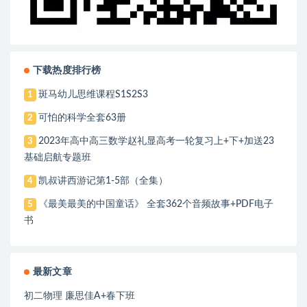
下载热度排行榜
斑马幼儿思维课程S1S2S3
1
可怕的科学全套63册
2
2023年高中高三数学赵礼显高考一轮复习上+下+加送23
3
基础启航专题班
凯叔讲西游记第1-5部（全集）
4
《最美最美的中国童话》 全套362个音频故事+PDF电子
5
书
最新文章
初二物理 廉思佳A+春下班