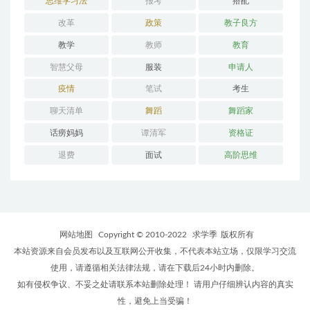
思维学习法
报考
搭配
改革
政策
教子良方
教学
教师
教育
智慧父母
服装
申请人
疫情
笔试
考生
聊天清单
舞蹈
舞蹈家
话痨妈妈
谭清军
资格证
退费
面试
高阶思维
网站地图
Copyright © 2010-2022
求学季
版权所有
本站资源来自会员发布以及互联网公开收集，不代表本站立场，仅限学习交流
使用，请遵循相关法律法规，请在下载后24小时内删除。
如有侵权争议、不妥之处请联系本站删除处理！ 请用户仔细辨认内容的真实
性，避免上当受骗！