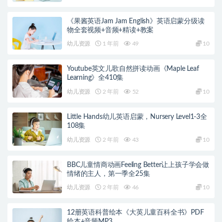
《果酱英语Jam Jam English》英语启蒙分级读
物全套视频+音频+精读+教案
幼儿资源
1 年前
49
10
Youtube英文儿歌自然拼读动画《Maple Leaf
Learning》全410集
幼儿资源
2 年前
52
10
Little Hands幼儿英语启蒙，Nursery Level1-3全
108集
幼儿资源
2 年前
43
10
BBC儿童情商动画Feeling Better让上孩子学会做
情绪的主人，第一季全25集
幼儿资源
2 年前
46
10
12册英语科普绘本《大英儿童百科全书》PDF
绘本+音频MP3