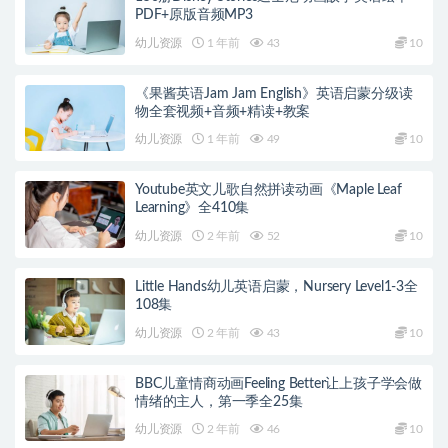
PDF+原版音频MP3
幼儿资源
1 年前
43
10
《果酱英语Jam Jam English》英语启蒙分级读
物全套视频+音频+精读+教案
幼儿资源
1 年前
49
10
Youtube英文儿歌自然拼读动画《Maple Leaf
Learning》全410集
幼儿资源
2 年前
52
10
Little Hands幼儿英语启蒙，Nursery Level1-3全
108集
幼儿资源
2 年前
43
10
BBC儿童情商动画Feeling Better让上孩子学会做
情绪的主人，第一季全25集
幼儿资源
2 年前
46
10