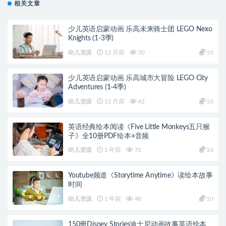
相关文章
少儿英语启蒙动画 乐高未来骑士团 LEGO Nexo
Knights (1-3季)
幼儿资源
12 月前
30
10
少儿英语启蒙动画 乐高城市大冒险 LEGO City
Adventures (1-4季)
幼儿资源
12 月前
42
10
英语经典绘本阅读《Five Little Monkeys五只猴
子》全10册PDF绘本+音频
幼儿资源
1 年前
71
10
Youtube频道《Storytime Anytime》读绘本故事
时间
幼儿资源
1 年前
48
10
150册Disney Stories迪士尼动画故事英语绘本