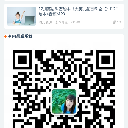
12册英语科普绘本《大英儿童百科全书》PDF
绘本+音频MP3
幼儿资源
2 年前
40
10
有问题联系我