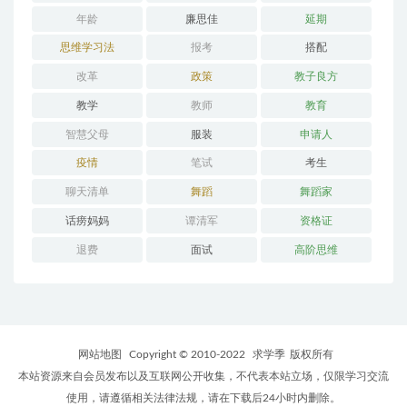
年龄
廉思佳
延期
思维学习法
报考
搭配
改革
政策
教子良方
教学
教师
教育
智慧父母
服装
申请人
疫情
笔试
考生
聊天清单
舞蹈
舞蹈家
话痨妈妈
谭清军
资格证
退费
面试
高阶思维
网站地图
Copyright © 2010-2022
求学季
版权所有
本站资源来自会员发布以及互联网公开收集，不代表本站立场，仅限学习交流
使用，请遵循相关法律法规，请在下载后24小时内删除。