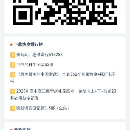
下载热度排行榜
斑马幼儿思维课程S1S2S3
1
可怕的科学全套63册
2
《最美最美的中国童话》 全套362个音频故事+PDF电子
3
书
2023年高中高三数学赵礼显高考一轮复习上+下+加送23
4
基础启航专题班
凯叔讲西游记第1-5部（全集）
5
最新文章