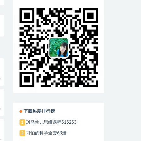
0
0
下载热度排行榜
斑马幼儿思维课程S1S2S3
1
可怕的科学全套63册
2
0