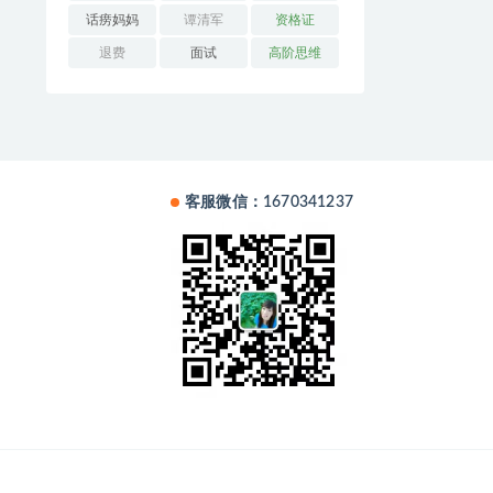
话痨妈妈
谭清军
资格证
退费
面试
高阶思维
客服微信：1670341237