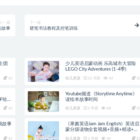
上一篇
下一篇
的故事
硬笔书法教程及控笔训练
士团
少儿英语启蒙动画 乐高城市大冒险
LEGO City Adventures (1-4季)
10
幼儿资源
12 月前
42
1
Youtube频道《Storytime Anytime》
DF绘本
读绘本故事时间
10
幼儿资源
1 年前
48
1
动画故事
《果酱英语Jam Jam English》英语启
蒙分级读物全套视频+音频+精读+教
案
10
幼儿资源
1 年前
49
1