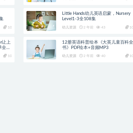
Little Hands幼儿英语启蒙，Nursery
0集
Level1-3全108集
10
幼儿资源
2 年前
43
1
er让上
12册英语科普绘本《大英儿童百科
全25
书》PDF绘本+音频MP3
10
幼儿资源
2 年前
40
1