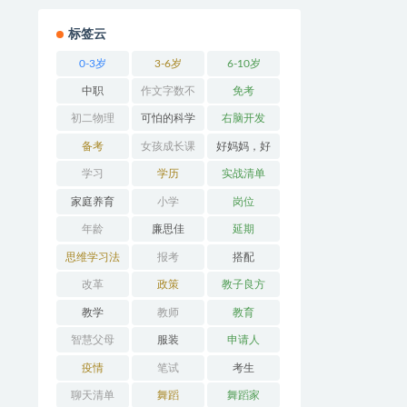
标签云
0-3岁
3-6岁
6-10岁
中职
作文字数不
免考
够
初二物理
可怕的科学
右脑开发
备考
女孩成长课
好妈妈，好
堂
办法
学习
学历
实战清单
家庭养育
小学
岗位
年龄
廉思佳
延期
思维学习法
报考
搭配
改革
政策
教子良方
教学
教师
教育
智慧父母
服装
申请人
疫情
笔试
考生
聊天清单
舞蹈
舞蹈家