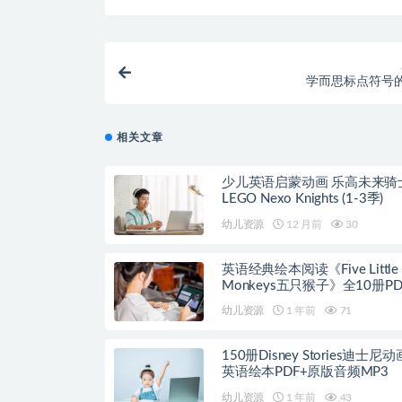
学而思标点符号
相关文章
少儿英语启蒙动画 乐高未来骑
LEGO Nexo Knights (1-3季)
幼儿资源
12 月前
30
英语经典绘本阅读《Five Little
Monkeys五只猴子》全10册P
+音频
幼儿资源
1 年前
71
150册Disney Stories迪士尼
英语绘本PDF+原版音频MP3
幼儿资源
1 年前
43