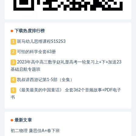
下载热度排行榜
斑马幼儿思维课程S1S2S3
1
可怕的科学全套63册
2
2023年高中高三数学赵礼显高考一轮复习上+下+加送23
3
基础启航专题班
凯叔讲西游记第1-5部（全集）
4
《最美最美的中国童话》 全套362个音频故事+PDF电子
5
书
最新文章
初二物理 廉思佳A+春下班