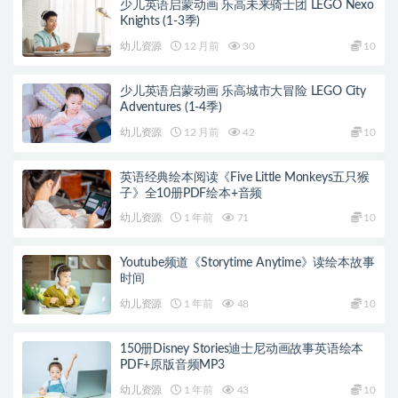
少儿英语启蒙动画 乐高未来骑士团 LEGO Nexo
Knights (1-3季)
幼儿资源
12 月前
30
10
少儿英语启蒙动画 乐高城市大冒险 LEGO City
Adventures (1-4季)
幼儿资源
12 月前
42
10
英语经典绘本阅读《Five Little Monkeys五只猴
子》全10册PDF绘本+音频
幼儿资源
1 年前
71
10
Youtube频道《Storytime Anytime》读绘本故事
时间
幼儿资源
1 年前
48
10
150册Disney Stories迪士尼动画故事英语绘本
PDF+原版音频MP3
幼儿资源
1 年前
43
10