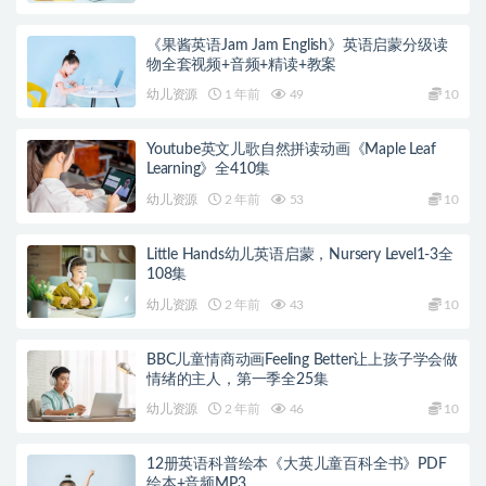
《果酱英语Jam Jam English》英语启蒙分级读
物全套视频+音频+精读+教案
幼儿资源
1 年前
49
10
Youtube英文儿歌自然拼读动画《Maple Leaf
Learning》全410集
幼儿资源
2 年前
53
10
Little Hands幼儿英语启蒙，Nursery Level1-3全
108集
幼儿资源
2 年前
43
10
BBC儿童情商动画Feeling Better让上孩子学会做
情绪的主人，第一季全25集
幼儿资源
2 年前
46
10
12册英语科普绘本《大英儿童百科全书》PDF
绘本+音频MP3