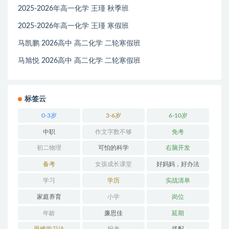
2025-2026年高一化学 王瑾 秋季班
2025-2026年高一化学 王瑾 寒假班
马凯鹏 2026高中 高二化学 二轮寒假班
马旭悦 2026高中 高二化学 二轮寒假班
标签云
0-3岁
3-6岁
6-10岁
中职
作文字数不够
免考
初二物理
可怕的科学
右脑开发
备考
女孩成长课堂
好妈妈，好办法
学习
学历
实战清单
家庭养育
小学
岗位
年龄
廉思佳
延期