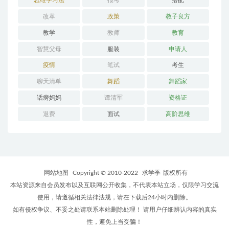
思维学习法
报考
搭配
改革
政策
教子良方
教学
教师
教育
智慧父母
服装
申请人
疫情
笔试
考生
聊天清单
舞蹈
舞蹈家
话痨妈妈
谭清军
资格证
退费
面试
高阶思维
网站地图
Copyright © 2010-2022
求学季
版权所有
本站资源来自会员发布以及互联网公开收集，不代表本站立场，仅限学习交流
使用，请遵循相关法律法规，请在下载后24小时内删除。
如有侵权争议、不妥之处请联系本站删除处理！ 请用户仔细辨认内容的真实
性，避免上当受骗！