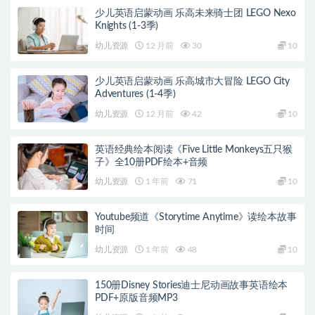
少儿英语启蒙动画 乐高未来骑士团 LEGO Nexo
Knights (1-3季)
幼儿资源
12 月前
30
10
少儿英语启蒙动画 乐高城市大冒险 LEGO City
Adventures (1-4季)
幼儿资源
12 月前
42
10
英语经典绘本阅读《Five Little Monkeys五只猴
子》全10册PDF绘本+音频
幼儿资源
1 年前
71
10
Youtube频道《Storytime Anytime》读绘本故事
时间
幼儿资源
1 年前
48
10
150册Disney Stories迪士尼动画故事英语绘本
PDF+原版音频MP3