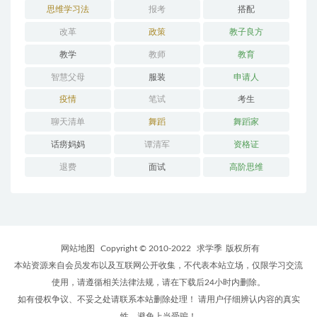
思维学习法
报考
搭配
改革
政策
教子良方
教学
教师
教育
智慧父母
服装
申请人
疫情
笔试
考生
聊天清单
舞蹈
舞蹈家
话痨妈妈
谭清军
资格证
退费
面试
高阶思维
网站地图
Copyright © 2010-2022
求学季
版权所有
本站资源来自会员发布以及互联网公开收集，不代表本站立场，仅限学习交流
使用，请遵循相关法律法规，请在下载后24小时内删除。
如有侵权争议、不妥之处请联系本站删除处理！ 请用户仔细辨认内容的真实
性，避免上当受骗！