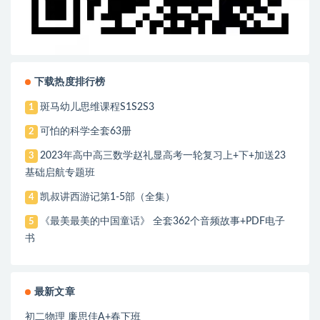
下载热度排行榜
斑马幼儿思维课程S1S2S3
1
可怕的科学全套63册
2
2023年高中高三数学赵礼显高考一轮复习上+下+加送23
3
基础启航专题班
凯叔讲西游记第1-5部（全集）
4
《最美最美的中国童话》 全套362个音频故事+PDF电子
5
书
最新文章
初二物理 廉思佳A+春下班