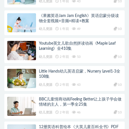
幼儿资源
1 年前
43
10
《果酱英语Jam Jam English》英语启蒙分级读
物全套视频+音频+精读+教案
幼儿资源
1 年前
49
10
Youtube英文儿歌自然拼读动画《Maple Leaf
Learning》全410集
幼儿资源
2 年前
53
10
Little Hands幼儿英语启蒙，Nursery Level1-3全
108集
幼儿资源
2 年前
43
10
BBC儿童情商动画Feeling Better让上孩子学会做
情绪的主人，第一季全25集
幼儿资源
2 年前
46
10
12册英语科普绘本《大英儿童百科全书》PDF