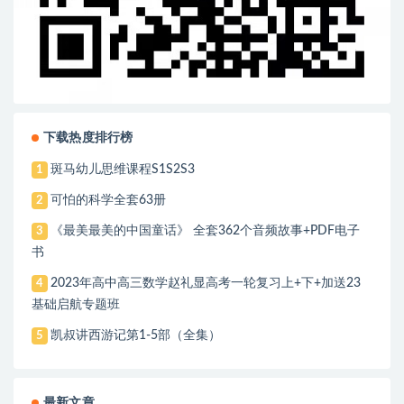
下载热度排行榜
斑马幼儿思维课程S1S2S3
1
可怕的科学全套63册
2
《最美最美的中国童话》 全套362个音频故事+PDF电子
3
书
2023年高中高三数学赵礼显高考一轮复习上+下+加送23
4
基础启航专题班
凯叔讲西游记第1-5部（全集）
5
最新文章