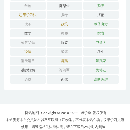
年龄
廉思佳
延期
思维学习法
报考
搭配
改革
政策
教子良方
教学
教师
教育
智慧父母
服装
申请人
疫情
笔试
考生
聊天清单
舞蹈
舞蹈家
话痨妈妈
谭清军
资格证
退费
面试
高阶思维
网站地图
Copyright © 2010-2022
求学季
版权所有
本站资源来自会员发布以及互联网公开收集，不代表本站立场，仅限学习交流
使用，请遵循相关法律法规，请在下载后24小时内删除。