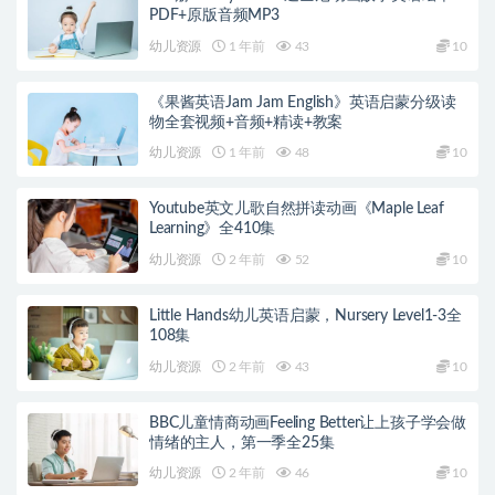
PDF+原版音频MP3
幼儿资源
1 年前
43
10
《果酱英语Jam Jam English》英语启蒙分级读
物全套视频+音频+精读+教案
幼儿资源
1 年前
48
10
Youtube英文儿歌自然拼读动画《Maple Leaf
Learning》全410集
幼儿资源
2 年前
52
10
Little Hands幼儿英语启蒙，Nursery Level1-3全
108集
幼儿资源
2 年前
43
10
BBC儿童情商动画Feeling Better让上孩子学会做
情绪的主人，第一季全25集
幼儿资源
2 年前
46
10