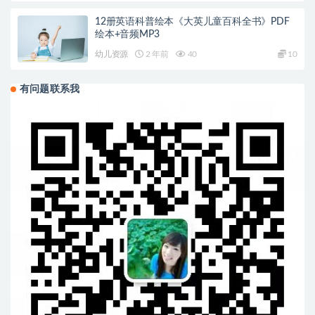
12册英语科普绘本《大英儿童百科全书》PDF
绘本+音频MP3
幼儿资源
2 年前
40
10
有问题联系我