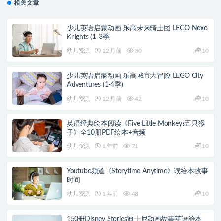
相关文章
少儿英语启蒙动画 乐高未来骑士团 LEGO Nexo
Knights (1-3季)
幼儿资源
12 月前
30
10
少儿英语启蒙动画 乐高城市大冒险 LEGO City
Adventures (1-4季)
幼儿资源
12 月前
42
10
英语经典绘本阅读《Five Little Monkeys五只猴
子》全10册PDF绘本+音频
幼儿资源
1 年前
71
10
Youtube频道《Storytime Anytime》读绘本故事
时间
幼儿资源
1 年前
48
10
150册Disney Stories迪士尼动画故事英语绘本