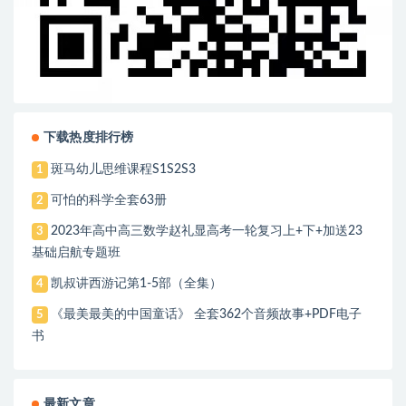
下载热度排行榜
斑马幼儿思维课程S1S2S3
1
可怕的科学全套63册
2
2023年高中高三数学赵礼显高考一轮复习上+下+加送23
3
基础启航专题班
凯叔讲西游记第1-5部（全集）
4
《最美最美的中国童话》 全套362个音频故事+PDF电子
5
书
最新文章