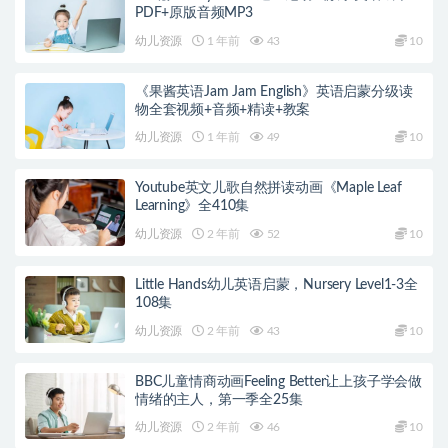
PDF+原版音频MP3
幼儿资源
1 年前
43
10
《果酱英语Jam Jam English》英语启蒙分级读
物全套视频+音频+精读+教案
幼儿资源
1 年前
49
10
Youtube英文儿歌自然拼读动画《Maple Leaf
Learning》全410集
幼儿资源
2 年前
52
10
Little Hands幼儿英语启蒙，Nursery Level1-3全
108集
幼儿资源
2 年前
43
10
BBC儿童情商动画Feeling Better让上孩子学会做
情绪的主人，第一季全25集
幼儿资源
2 年前
46
10