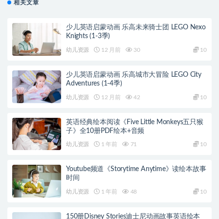
相关文章
少儿英语启蒙动画 乐高未来骑士团 LEGO Nexo
Knights (1-3季)
幼儿资源
12 月前
30
10
少儿英语启蒙动画 乐高城市大冒险 LEGO City
Adventures (1-4季)
幼儿资源
12 月前
42
10
英语经典绘本阅读《Five Little Monkeys五只猴
子》全10册PDF绘本+音频
幼儿资源
1 年前
71
10
Youtube频道《Storytime Anytime》读绘本故事
时间
幼儿资源
1 年前
48
10
150册Disney Stories迪士尼动画故事英语绘本