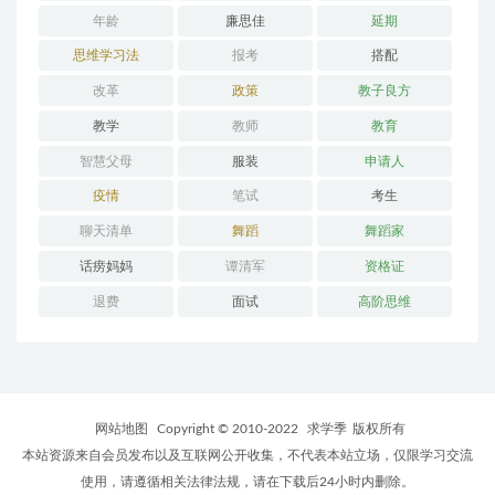
年龄
廉思佳
延期
思维学习法
报考
搭配
改革
政策
教子良方
教学
教师
教育
智慧父母
服装
申请人
疫情
笔试
考生
聊天清单
舞蹈
舞蹈家
话痨妈妈
谭清军
资格证
退费
面试
高阶思维
网站地图
Copyright © 2010-2022
求学季
版权所有
本站资源来自会员发布以及互联网公开收集，不代表本站立场，仅限学习交流
使用，请遵循相关法律法规，请在下载后24小时内删除。