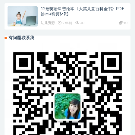
12册英语科普绘本《大英儿童百科全书》PDF
绘本+音频MP3
幼儿资源
2 年前
40
10
有问题联系我