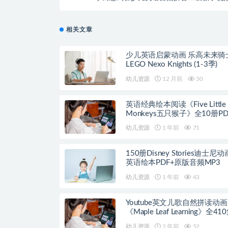
相关文章
少儿英语启蒙动画 乐高未来骑
LEGO Nexo Knights (1-3季)
幼儿资源
12 月前
30
英语经典绘本阅读《Five Little
Monkeys五只猴子》全10册P
+音频
幼儿资源
1 年前
71
150册Disney Stories迪士尼
英语绘本PDF+原版音频MP3
幼儿资源
1 年前
43
Youtube英文儿歌自然拼读动画
《Maple Leaf Learning》全41
幼儿资源
2 年前
52