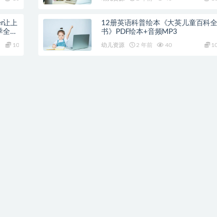
er让上
12册英语科普绘本《大英儿童百科
全25
书》PDF绘本+音频MP3
10
幼儿资源
2 年前
40
1