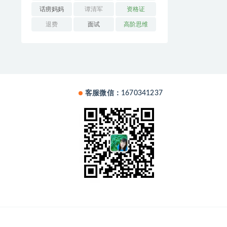
话痨妈妈
谭清军
资格证
退费
面试
高阶思维
客服微信：1670341237