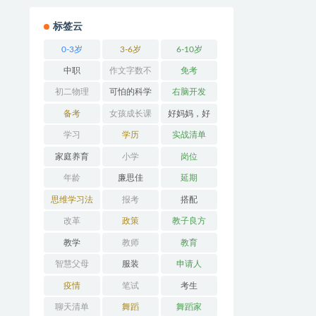
标签云
0-3岁
3-6岁
6-10岁
中职
作文字数不
免考
够
初二物理
可怕的科学
右脑开发
备考
女孩成长课
好妈妈，好
堂
办法
学习
学历
实战清单
家庭养育
小学
岗位
年龄
廉思佳
延期
思维学习法
报考
搭配
改革
政策
教子良方
教学
教师
教育
智慧父母
服装
申请人
疫情
笔试
考生
聊天清单
舞蹈
舞蹈家