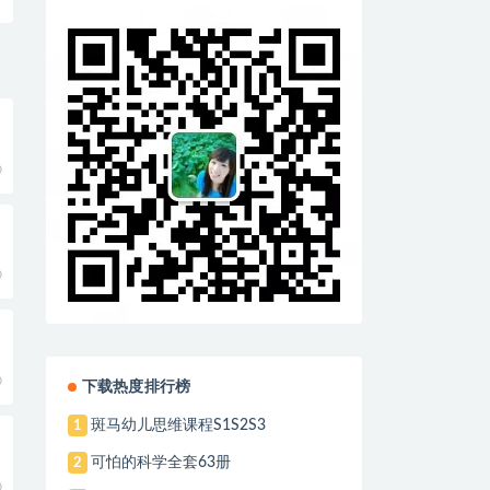
0
0
0
下载热度排行榜
斑马幼儿思维课程S1S2S3
1
可怕的科学全套63册
2
0