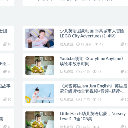
课程
士团
少儿英语启蒙动画 乐高城市大冒险
LEGO City Adventures (1-4季)
10
幼儿资源
12 月前
42
1
Youtube频道《Storytime Anytime》
DF绘本
读绘本故事时间
10
幼儿资源
1 年前
48
1
动画故事
《果酱英语Jam Jam English》英语启
蒙分级读物全套视频+音频+精读+教
案
10
幼儿资源
1 年前
48
1
Little Hands幼儿英语启蒙，Nursery
0集
Level1-3全108集
10
幼儿资源
2 年前
43
1