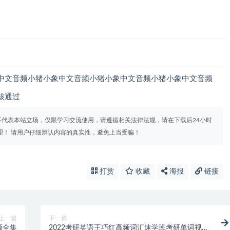
中文音频小猪小象中文音频小猪小象中文音频小猪小象中文音频
审核通过
代表本站立场，仅限学习交流使用，请遵循相关法律法规，请在下载后24小时
理！ 请用户仔细辨认内容的真实性，避免上当受骗！
打赏
收藏
海报
链接
上一篇
下一篇
频全集
2022考研英语王巧红高频词汇速学班考研单词视频