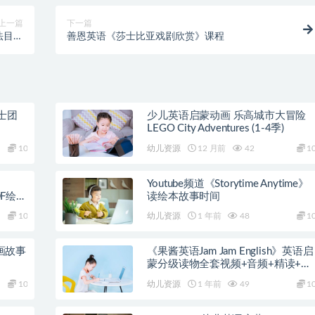
上一篇
下一篇
法目标
善恩英语《莎士比亚戏剧欣赏》课程
A+班
士团
少儿英语启蒙动画 乐高城市大冒险
LEGO City Adventures (1-4季)
10
幼儿资源
12 月前
42
1
Youtube频道《Storytime Anytime》
DF绘本
读绘本故事时间
10
幼儿资源
1 年前
48
1
动画故事
《果酱英语Jam Jam English》英语启
蒙分级读物全套视频+音频+精读+教
案
10
幼儿资源
1 年前
49
1