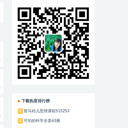
0
0
下载热度排行榜
斑马幼儿思维课程S1S2S3
1
0
可怕的科学全套63册
2