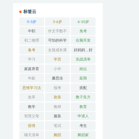
标签云
0-3岁
3-6岁
6-10岁
中职
作文字数不
免考
够
初二物理
可怕的科学
右脑开发
备考
女孩成长课
好妈妈，好
堂
办法
学习
学历
实战清单
家庭养育
小学
岗位
年龄
廉思佳
延期
思维学习法
报考
搭配
改革
政策
教子良方
教学
教师
教育
智慧父母
服装
申请人
疫情
笔试
考生
聊天清单
舞蹈
舞蹈家