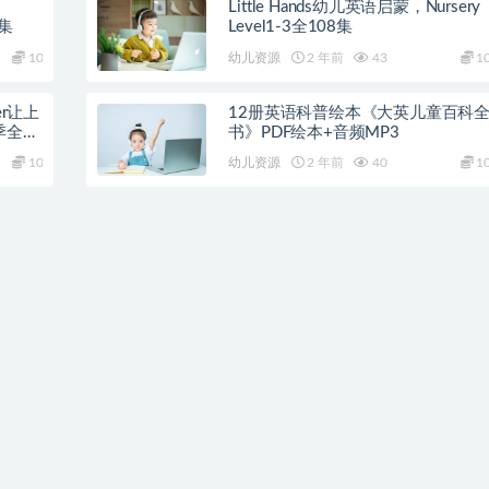
Little Hands幼儿英语启蒙，Nursery
0集
Level1-3全108集
10
幼儿资源
2 年前
43
1
er让上
12册英语科普绘本《大英儿童百科
全25
书》PDF绘本+音频MP3
10
幼儿资源
2 年前
40
1