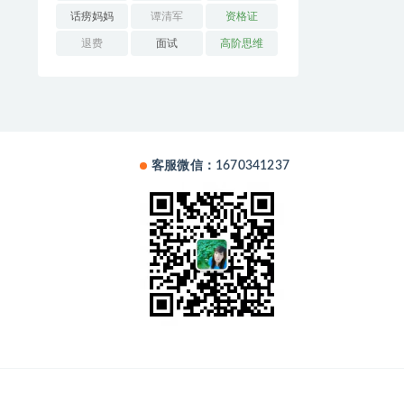
话痨妈妈
谭清军
资格证
退费
面试
高阶思维
客服微信：1670341237