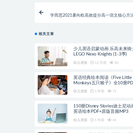
学而思2021暑向欧高效提分高一语文核心方
相关文章
少儿英语启蒙动画 乐高未来骑
LEGO Nexo Knights (1-3季)
幼儿资源
12 月前
30
英语经典绘本阅读《Five Little
Monkeys五只猴子》全10册P
+音频
幼儿资源
1 年前
71
150册Disney Stories迪士尼
英语绘本PDF+原版音频MP3
幼儿资源
1 年前
43