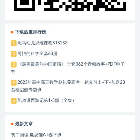
下载热度排行榜
斑马幼儿思维课程S1S2S3
1
可怕的科学全套63册
2
《最美最美的中国童话》 全套362个音频故事+PDF电子
3
书
2023年高中高三数学赵礼显高考一轮复习上+下+加送23
4
基础启航专题班
凯叔讲西游记第1-5部（全集）
5
最新文章
初二物理 廉思佳A+春下班