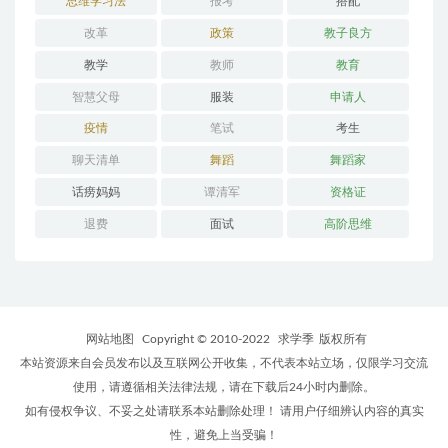
思维学习法
报考
搭配
改革
政策
教子良方
教学
教师
教育
智慧父母
服装
申请人
疫情
笔试
考生
聊天清单
舞蹈
舞蹈家
话痨妈妈
谭清军
资格证
退费
面试
高阶思维
网站地图
Copyright © 2010-2022
求学季
版权所有
本站资源来自会员发布以及互联网公开收集，不代表本站立场，仅限学习交流
使用，请遵循相关法律法规，请在下载后24小时内删除。
如有侵权争议、不妥之处请联系本站删除处理！ 请用户仔细辨认内容的真实
性，避免上当受骗！