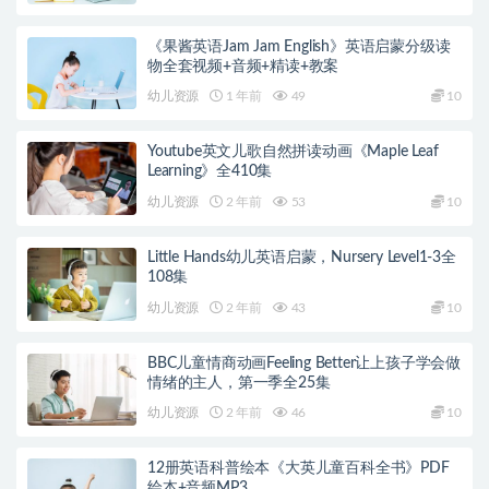
《果酱英语Jam Jam English》英语启蒙分级读
物全套视频+音频+精读+教案
幼儿资源
1 年前
49
10
Youtube英文儿歌自然拼读动画《Maple Leaf
Learning》全410集
幼儿资源
2 年前
53
10
Little Hands幼儿英语启蒙，Nursery Level1-3全
108集
幼儿资源
2 年前
43
10
BBC儿童情商动画Feeling Better让上孩子学会做
情绪的主人，第一季全25集
幼儿资源
2 年前
46
10
12册英语科普绘本《大英儿童百科全书》PDF
绘本+音频MP3