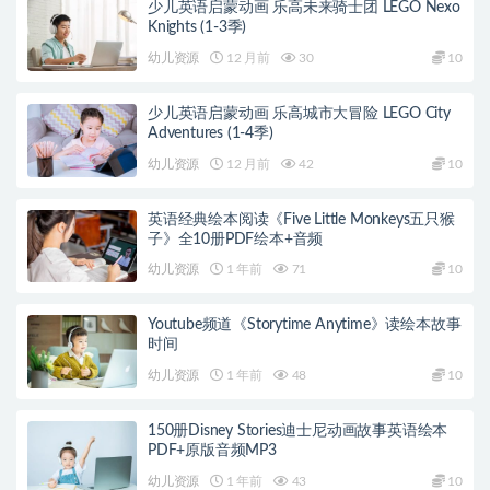
少儿英语启蒙动画 乐高未来骑士团 LEGO Nexo
Knights (1-3季)
幼儿资源
12 月前
30
10
少儿英语启蒙动画 乐高城市大冒险 LEGO City
Adventures (1-4季)
幼儿资源
12 月前
42
10
英语经典绘本阅读《Five Little Monkeys五只猴
子》全10册PDF绘本+音频
幼儿资源
1 年前
71
10
Youtube频道《Storytime Anytime》读绘本故事
时间
幼儿资源
1 年前
48
10
150册Disney Stories迪士尼动画故事英语绘本
PDF+原版音频MP3
幼儿资源
1 年前
43
10