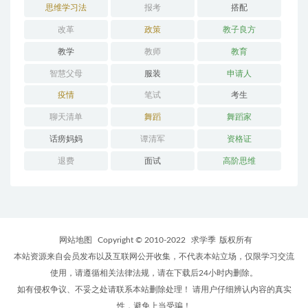
思维学习法
报考
搭配
改革
政策
教子良方
教学
教师
教育
智慧父母
服装
申请人
疫情
笔试
考生
聊天清单
舞蹈
舞蹈家
话痨妈妈
谭清军
资格证
退费
面试
高阶思维
网站地图
Copyright © 2010-2022
求学季
版权所有
本站资源来自会员发布以及互联网公开收集，不代表本站立场，仅限学习交流
使用，请遵循相关法律法规，请在下载后24小时内删除。
如有侵权争议、不妥之处请联系本站删除处理！ 请用户仔细辨认内容的真实
性，避免上当受骗！