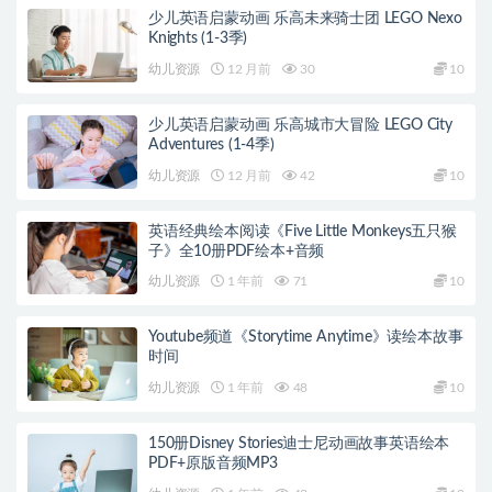
少儿英语启蒙动画 乐高未来骑士团 LEGO Nexo
Knights (1-3季)
幼儿资源
12 月前
30
10
少儿英语启蒙动画 乐高城市大冒险 LEGO City
Adventures (1-4季)
幼儿资源
12 月前
42
10
英语经典绘本阅读《Five Little Monkeys五只猴
子》全10册PDF绘本+音频
幼儿资源
1 年前
71
10
Youtube频道《Storytime Anytime》读绘本故事
时间
幼儿资源
1 年前
48
10
150册Disney Stories迪士尼动画故事英语绘本
PDF+原版音频MP3