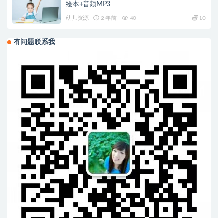
绘本+音频MP3
幼儿资源
2 年前
40
10
有问题联系我