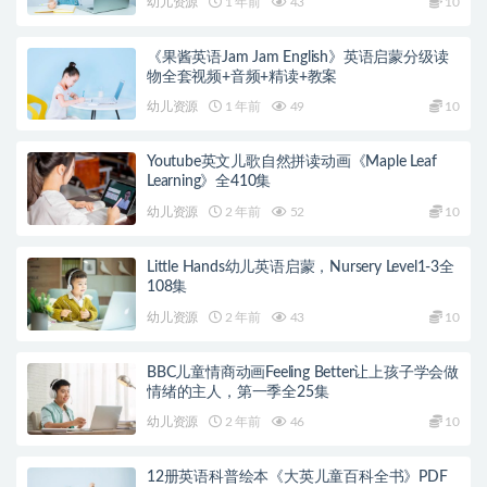
幼儿资源
1 年前
43
10
《果酱英语Jam Jam English》英语启蒙分级读
物全套视频+音频+精读+教案
幼儿资源
1 年前
49
10
Youtube英文儿歌自然拼读动画《Maple Leaf
Learning》全410集
幼儿资源
2 年前
52
10
Little Hands幼儿英语启蒙，Nursery Level1-3全
108集
幼儿资源
2 年前
43
10
BBC儿童情商动画Feeling Better让上孩子学会做
情绪的主人，第一季全25集
幼儿资源
2 年前
46
10
12册英语科普绘本《大英儿童百科全书》PDF