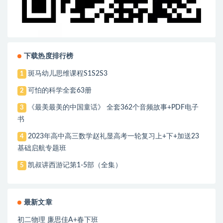
下载热度排行榜
斑马幼儿思维课程S1S2S3
1
可怕的科学全套63册
2
《最美最美的中国童话》 全套362个音频故事+PDF电子
3
书
2023年高中高三数学赵礼显高考一轮复习上+下+加送23
4
基础启航专题班
凯叔讲西游记第1-5部（全集）
5
最新文章
初二物理 廉思佳A+春下班