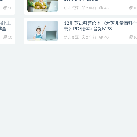
10
幼儿资源
2 年前
43
1
er让上
12册英语科普绘本《大英儿童百科
全25
书》PDF绘本+音频MP3
10
幼儿资源
2 年前
40
1