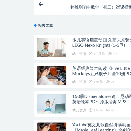
孙维刚初中数学（初三）26课视
相关文章
少儿英语启蒙动画 乐高未来骑
LEGO Nexo Knights (1-3季)
幼儿资源
12 月前
30
英语经典绘本阅读《Five Little
Monkeys五只猴子》全10册P
+音频
幼儿资源
1 年前
71
150册Disney Stories迪士尼
英语绘本PDF+原版音频MP3
幼儿资源
1 年前
43
Youtube英文儿歌自然拼读动画
《Maple Leaf Learning》全41