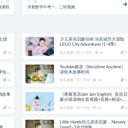
上一篇
下一篇
频课程
洋葱数学中考一、二轮视频
士团
少儿英语启蒙动画 乐高城市大冒险
LEGO City Adventures (1-4季)
10
幼儿资源
12 月前
42
1
Youtube频道《Storytime Anytime》
DF绘本
读绘本故事时间
10
幼儿资源
1 年前
48
1
动画故事
《果酱英语Jam Jam English》英语启
蒙分级读物全套视频+音频+精读+教
案
10
幼儿资源
1 年前
48
1
Little Hands幼儿英语启蒙，Nursery
0集
Level1-3全108集