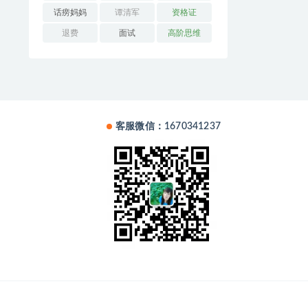
话痨妈妈
谭清军
资格证
退费
面试
高阶思维
客服微信：1670341237