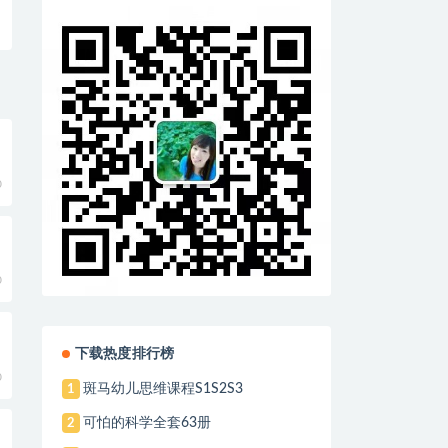
0
0
下载热度排行榜
0
斑马幼儿思维课程S1S2S3
1
可怕的科学全套63册
2