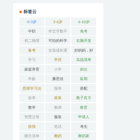
标签云
0-3岁
3-6岁
6-10岁
中职
作文字数不
免考
够
初二物理
可怕的科学
右脑开发
备考
女孩成长课
好妈妈，好
堂
办法
学习
学历
实战清单
家庭养育
小学
岗位
年龄
廉思佳
延期
思维学习法
报考
搭配
改革
政策
教子良方
教学
教师
教育
智慧父母
服装
申请人
疫情
笔试
考生
聊天清单
舞蹈
舞蹈家