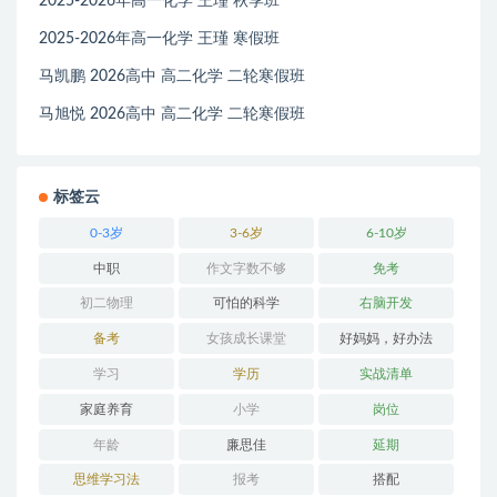
2025-2026年高一化学 王瑾 秋季班
2025-2026年高一化学 王瑾 寒假班
马凯鹏 2026高中 高二化学 二轮寒假班
马旭悦 2026高中 高二化学 二轮寒假班
标签云
0-3岁
3-6岁
6-10岁
中职
作文字数不够
免考
初二物理
可怕的科学
右脑开发
备考
女孩成长课堂
好妈妈，好办法
学习
学历
实战清单
家庭养育
小学
岗位
年龄
廉思佳
延期
思维学习法
报考
搭配