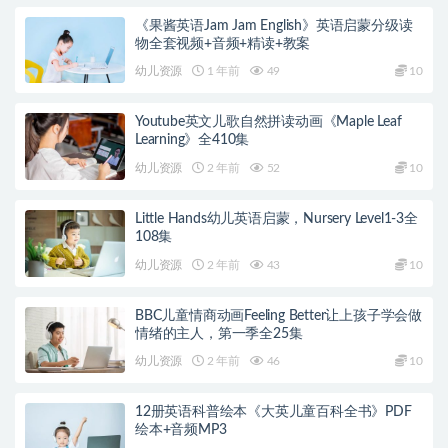
《果酱英语Jam Jam English》英语启蒙分级读
物全套视频+音频+精读+教案
幼儿资源
1 年前
49
10
Youtube英文儿歌自然拼读动画《Maple Leaf
Learning》全410集
幼儿资源
2 年前
52
10
Little Hands幼儿英语启蒙，Nursery Level1-3全
108集
幼儿资源
2 年前
43
10
BBC儿童情商动画Feeling Better让上孩子学会做
情绪的主人，第一季全25集
幼儿资源
2 年前
46
10
12册英语科普绘本《大英儿童百科全书》PDF
绘本+音频MP3