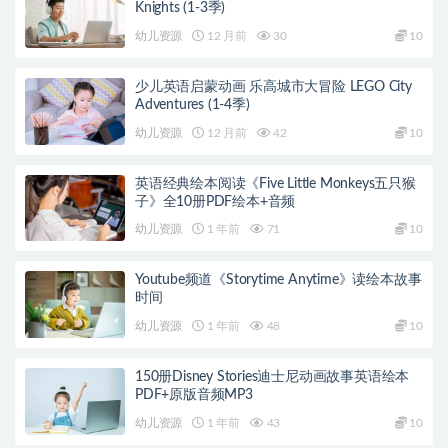
Knights (1-3季)
幼儿资源
12 月前
30
10
少儿英语启蒙动画 乐高城市大冒险 LEGO City
Adventures (1-4季)
幼儿资源
12 月前
42
10
英语经典绘本阅读《Five Little Monkeys五只猴
子》全10册PDF绘本+音频
幼儿资源
1 年前
71
10
Youtube频道《Storytime Anytime》读绘本故事
时间
幼儿资源
1 年前
48
10
150册Disney Stories迪士尼动画故事英语绘本
PDF+原版音频MP3
幼儿资源
1 年前
43
10