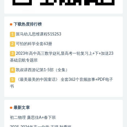
下载热度排行榜
斑马幼儿思维课程S1S2S3
1
可怕的科学全套63册
2
2023年高中高三数学赵礼显高考一轮复习上+下+加送23
3
基础启航专题班
凯叔讲西游记第1-5部（全集）
4
《最美最美的中国童话》 全套362个音频故事+PDF电子
5
书
最新文章
初二物理 廉思佳A+春下班