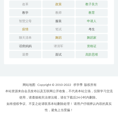
改革
政策
教子良方
教学
教师
教育
智慧父母
服装
申请人
疫情
笔试
考生
聊天清单
舞蹈
舞蹈家
话痨妈妈
谭清军
资格证
退费
面试
高阶思维
网站地图
Copyright © 2010-2022
求学季
版权所有
本站资源来自会员发布以及互联网公开收集，不代表本站立场，仅限学习交流
使用，请遵循相关法律法规，请在下载后24小时内删除。
如有侵权争议、不妥之处请联系本站删除处理！ 请用户仔细辨认内容的真实
性，避免上当受骗！