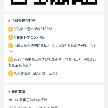
下载热度排行榜
斑马幼儿思维课程S1S2S3
1
可怕的科学全套63册
2
《最美最美的中国童话》 全套362个音频故事+PDF电子
3
书
2023年高中高三数学赵礼显高考一轮复习上+下+加送23
4
基础启航专题班
凯叔讲西游记第1-5部（全集）
5
最新文章
初二物理 廉思佳A+春下班