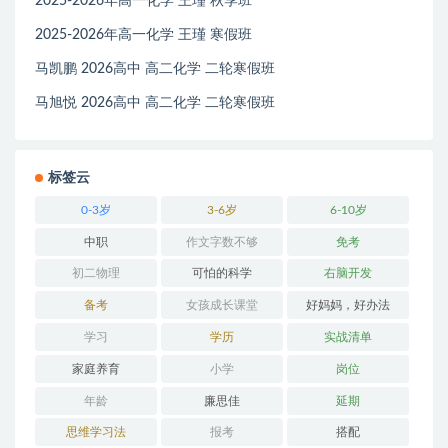
2025-2026年高一化学 王瑾 秋季班
2025-2026年高一化学 王瑾 寒假班
马凯鹏 2026高中 高二化学 二轮寒假班
马旭悦 2026高中 高二化学 二轮寒假班
标签云
0-3岁
3-6岁
6-10岁
中职
作文字数不够
免考
初二物理
可怕的科学
右脑开发
备考
女孩成长课堂
好妈妈，好办法
学习
学历
实战清单
家庭养育
小学
岗位
年龄
廉思佳
延期
思维学习法
报考
搭配