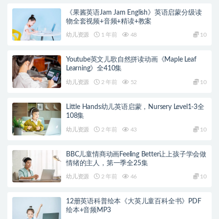
《果酱英语Jam Jam English》英语启蒙分级读
物全套视频+音频+精读+教案
幼儿资源
1 年前
48
10
Youtube英文儿歌自然拼读动画《Maple Leaf
Learning》全410集
幼儿资源
2 年前
52
10
Little Hands幼儿英语启蒙，Nursery Level1-3全
108集
幼儿资源
2 年前
43
10
BBC儿童情商动画Feeling Better让上孩子学会做
情绪的主人，第一季全25集
幼儿资源
2 年前
46
10
12册英语科普绘本《大英儿童百科全书》PDF
绘本+音频MP3