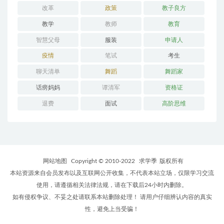
改革
政策
教子良方
教学
教师
教育
智慧父母
服装
申请人
疫情
笔试
考生
聊天清单
舞蹈
舞蹈家
话痨妈妈
谭清军
资格证
退费
面试
高阶思维
网站地图
Copyright © 2010-2022
求学季
版权所有
本站资源来自会员发布以及互联网公开收集，不代表本站立场，仅限学习交流
使用，请遵循相关法律法规，请在下载后24小时内删除。
如有侵权争议、不妥之处请联系本站删除处理！ 请用户仔细辨认内容的真实
性，避免上当受骗！