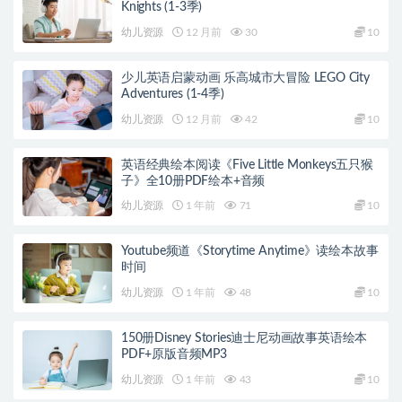
Knights (1-3季)
幼儿资源
12 月前
30
10
少儿英语启蒙动画 乐高城市大冒险 LEGO City
Adventures (1-4季)
幼儿资源
12 月前
42
10
英语经典绘本阅读《Five Little Monkeys五只猴
子》全10册PDF绘本+音频
幼儿资源
1 年前
71
10
Youtube频道《Storytime Anytime》读绘本故事
时间
幼儿资源
1 年前
48
10
150册Disney Stories迪士尼动画故事英语绘本
PDF+原版音频MP3
幼儿资源
1 年前
43
10