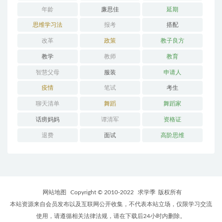
年龄
廉思佳
延期
思维学习法
报考
搭配
改革
政策
教子良方
教学
教师
教育
智慧父母
服装
申请人
疫情
笔试
考生
聊天清单
舞蹈
舞蹈家
话痨妈妈
谭清军
资格证
退费
面试
高阶思维
网站地图
Copyright © 2010-2022
求学季
版权所有
本站资源来自会员发布以及互联网公开收集，不代表本站立场，仅限学习交流
使用，请遵循相关法律法规，请在下载后24小时内删除。