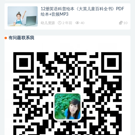
12册英语科普绘本《大英儿童百科全书》PDF
绘本+音频MP3
幼儿资源
2 年前
40
10
有问题联系我