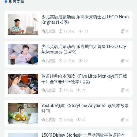
相关文章
少儿英语启蒙动画 乐高未来骑士团 LEGO Nexo
Knights (1-3季)
幼儿资源
12 月前
30
10
少儿英语启蒙动画 乐高城市大冒险 LEGO City
Adventures (1-4季)
幼儿资源
12 月前
42
10
英语经典绘本阅读《Five Little Monkeys五只猴
子》全10册PDF绘本+音频
幼儿资源
1 年前
71
10
Youtube频道《Storytime Anytime》读绘本故事
时间
幼儿资源
1 年前
48
10
150册Disney Stories迪士尼动画故事英语绘本