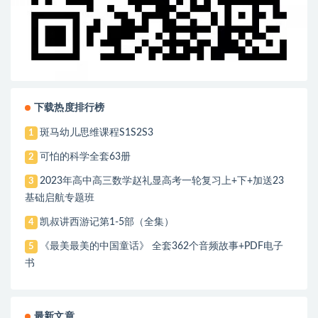
下载热度排行榜
斑马幼儿思维课程S1S2S3
1
可怕的科学全套63册
2
2023年高中高三数学赵礼显高考一轮复习上+下+加送23
3
基础启航专题班
凯叔讲西游记第1-5部（全集）
4
《最美最美的中国童话》 全套362个音频故事+PDF电子
5
书
最新文章