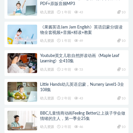
PDF+原版音频MP3
幼儿资源
1 年前
43
10
《果酱英语Jam Jam English》英语启蒙分级读
物全套视频+音频+精读+教案
幼儿资源
1 年前
49
10
Youtube英文儿歌自然拼读动画《Maple Leaf
Learning》全410集
幼儿资源
2 年前
53
10
Little Hands幼儿英语启蒙，Nursery Level1-3全
108集
幼儿资源
2 年前
43
10
BBC儿童情商动画Feeling Better让上孩子学会做
情绪的主人，第一季全25集
幼儿资源
2 年前
46
10