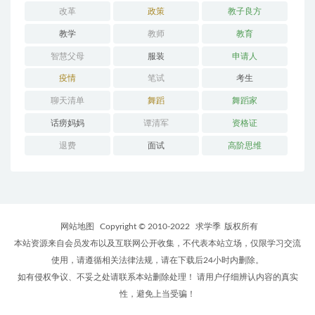
改革
政策
教子良方
教学
教师
教育
智慧父母
服装
申请人
疫情
笔试
考生
聊天清单
舞蹈
舞蹈家
话痨妈妈
谭清军
资格证
退费
面试
高阶思维
网站地图
Copyright © 2010-2022
求学季
版权所有
本站资源来自会员发布以及互联网公开收集，不代表本站立场，仅限学习交流
使用，请遵循相关法律法规，请在下载后24小时内删除。
如有侵权争议、不妥之处请联系本站删除处理！ 请用户仔细辨认内容的真实
性，避免上当受骗！