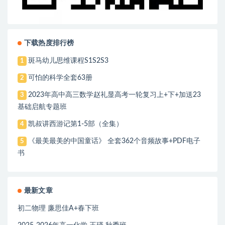
下载热度排行榜
斑马幼儿思维课程S1S2S3
1
可怕的科学全套63册
2
2023年高中高三数学赵礼显高考一轮复习上+下+加送23
3
基础启航专题班
凯叔讲西游记第1-5部（全集）
4
《最美最美的中国童话》 全套362个音频故事+PDF电子
5
书
最新文章
初二物理 廉思佳A+春下班