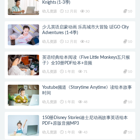
Knights (1-3季)
幼儿资源
12 月前
30
10
少儿英语启蒙动画 乐高城市大冒险 LEGO City
Adventures (1-4季)
幼儿资源
12 月前
42
10
英语经典绘本阅读《Five Little Monkeys五只猴
子》全10册PDF绘本+音频
幼儿资源
1 年前
71
10
Youtube频道《Storytime Anytime》读绘本故事
时间
幼儿资源
1 年前
48
10
150册Disney Stories迪士尼动画故事英语绘本
PDF+原版音频MP3
幼儿资源
1 年前
43
10