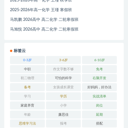
2025-2026年高一化学 王瑾 秋季班
2025-2026年高一化学 王瑾 寒假班
马凯鹏 2026高中 高二化学 二轮寒假班
马旭悦 2026高中 高二化学 二轮寒假班
标签云
0-3岁
3-6岁
6-10岁
中职
作文字数不够
免考
初二物理
可怕的科学
右脑开发
备考
女孩成长课堂
好妈妈，好办法
学习
学历
实战清单
家庭养育
小学
岗位
年龄
廉思佳
延期
思维学习法
报考
搭配