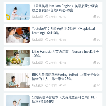
《果酱英语Jam Jam English》英语启蒙分级读
物全套视频+音频+精读+教案
幼儿资源
1 年前
49
10
Youtube英文儿歌自然拼读动画《Maple Leaf
Learning》全410集
幼儿资源
2 年前
53
10
Little Hands幼儿英语启蒙，Nursery Level1-3全
108集
幼儿资源
2 年前
43
10
BBC儿童情商动画Feeling Better让上孩子学会做
情绪的主人，第一季全25集
幼儿资源
2 年前
46
10
12册英语科普绘本《大英儿童百科全书》PDF
绘本+音频MP3