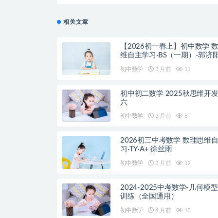
相关文章
【2026初一春上】初中数学 
维自主学习·BS（一期）-郭济
初中数学
3 月前
11
初中初二数学 2025秋思维开
六
初中数学
3 月前
8
2026初三中考数学 数理思维
习·TY·A+ 徐丝雨
初中数学
3 月前
19
2024-2025中考数学-几何模
训练（全国通用）
初中数学
4 月前
18