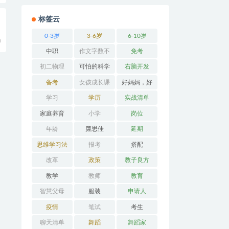
标签云
0-3岁
3-6岁
6-10岁
0
中职
作文字数不
免考
够
初二物理
可怕的科学
右脑开发
备考
女孩成长课
好妈妈，好
堂
办法
学习
学历
实战清单
家庭养育
小学
岗位
年龄
廉思佳
延期
思维学习法
报考
搭配
改革
政策
教子良方
教学
教师
教育
智慧父母
服装
申请人
疫情
笔试
考生
聊天清单
舞蹈
舞蹈家