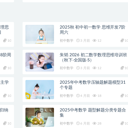
·S）
数理思
2025秋 初中初一数学 思维开发7阶
阳
周六
10
初中数学
3 月前
12
1
发8阶周
朱韬 2026 初二数学数理思维培训班
（秋下·全国版·S）
10
初中数学
3 月前
12
1
自主学
2025年中考数学压轴题解题模型31
个专题
10
初中数学
4 月前
18
1
型归纳
2025中考数学 题型解题分类专题合
集
10
初中数学
6 月前
28
1