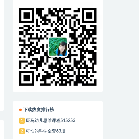
下载热度排行榜
斑马幼儿思维课程S1S2S3
1
可怕的科学全套63册
2