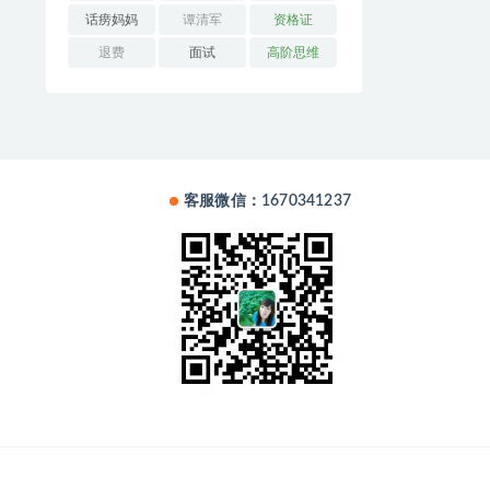
话痨妈妈
谭清军
资格证
退费
面试
高阶思维
客服微信：1670341237