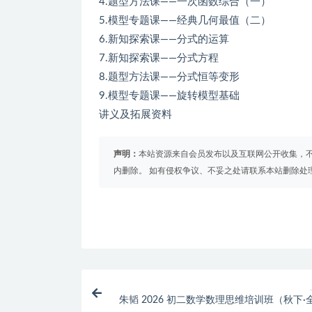
4.题型方法课——一次函数综合（一）
5.模型专题课——经典几何最值（二）
6.新知探索课——分式的运算
7.新知探索课——分式方程
8.题型方法课——分式恒等变形
9.模型专题课——旋转模型基础
讲义及拓展资料
声明：
本站资源来自会员发布以及互联网公开收集，不
内删除。 如有侵权争议、不妥之处请联系本站删除处
朱韬 2026 初二数学数理思维培训班（秋下·