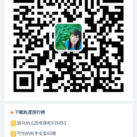
下载热度排行榜
斑马幼儿思维课程S1S2S3
1
可怕的科学全套63册
2