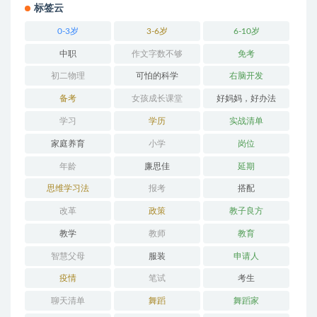
标签云
0-3岁
3-6岁
6-10岁
中职
作文字数不够
免考
初二物理
可怕的科学
右脑开发
备考
女孩成长课堂
好妈妈，好办法
学习
学历
实战清单
家庭养育
小学
岗位
年龄
廉思佳
延期
思维学习法
报考
搭配
改革
政策
教子良方
教学
教师
教育
智慧父母
服装
申请人
疫情
笔试
考生
聊天清单
舞蹈
舞蹈家