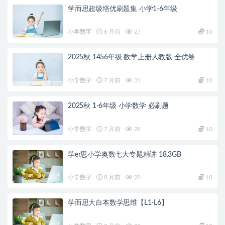
学而思超级培优刷题集 小学1-6年级
小学数字
6 月前
27
10
2025秋 1456年级 数学上册人教版 全优卷
小学数字
7 月前
31
10
2025秋 1-6年级 小学数学 必刷题
小学数字
7 月前
28
10
学er思小学奥数七大专题精讲 18.3GB
小学数字
8 月前
28
10
学而思大白本数学思维【L1-L6】