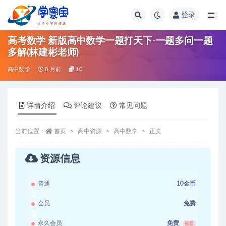
登录
全部
高考数学 新版高中数学一题打天下-一题多问一题
多解(林建彬老师)
高中数学
8 月前
10
详情介绍
评论建议
常见问题
当前位置：
首页
高中资源
高中数学
正文
资源信息
普通
10金币
会员
免费
永久会员
免费
推荐