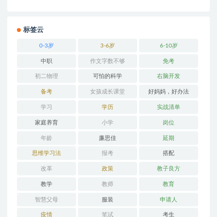
标签云
0-3岁
3-6岁
6-10岁
中职
作文字数不够
免考
初二物理
可怕的科学
右脑开发
备考
女孩成长课堂
好妈妈，好办法
学习
学历
实战清单
家庭养育
小学
岗位
年龄
廉思佳
延期
思维学习法
报考
搭配
改革
政策
教子良方
教学
教师
教育
智慧父母
服装
申请人
疫情
笔试
考生