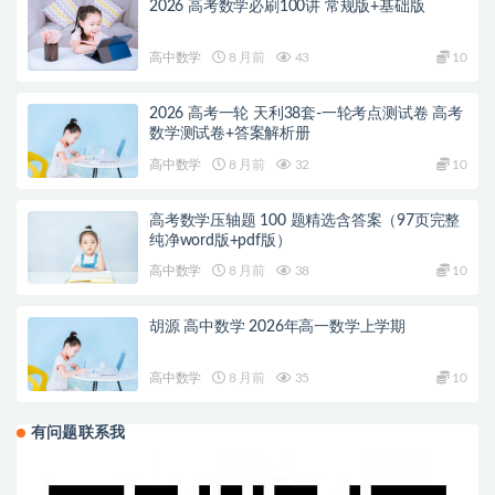
2026 高考数学必刷100讲 常规版+基础版
高中数学
8 月前
43
10
2026 高考一轮 天利38套-一轮考点测试卷 高考
数学测试卷+答案解析册
高中数学
8 月前
32
10
高考数学压轴题 100 题精选含答案（97页完整
纯净word版+pdf版）
高中数学
8 月前
38
10
胡源 高中数学 2026年高一数学上学期
高中数学
8 月前
35
10
有问题联系我