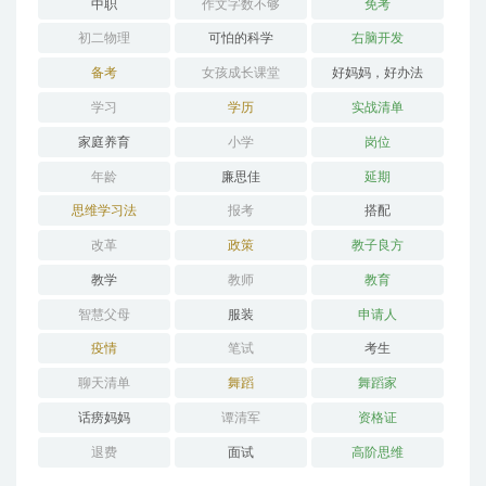
中职
作文字数不够
免考
初二物理
可怕的科学
右脑开发
备考
女孩成长课堂
好妈妈，好办法
学习
学历
实战清单
家庭养育
小学
岗位
年龄
廉思佳
延期
思维学习法
报考
搭配
改革
政策
教子良方
教学
教师
教育
智慧父母
服装
申请人
疫情
笔试
考生
聊天清单
舞蹈
舞蹈家
话痨妈妈
谭清军
资格证
退费
面试
高阶思维