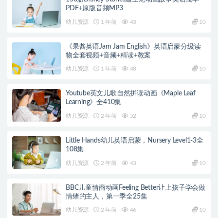
PDF+原版音频MP3
幼儿资源
1 年前
43
10
《果酱英语Jam Jam English》英语启蒙分级读
物全套视频+音频+精读+教案
幼儿资源
1 年前
48
10
Youtube英文儿歌自然拼读动画《Maple Leaf
Learning》全410集
幼儿资源
2 年前
52
10
Little Hands幼儿英语启蒙，Nursery Level1-3全
108集
幼儿资源
2 年前
43
10
BBC儿童情商动画Feeling Better让上孩子学会做
情绪的主人，第一季全25集
幼儿资源
2 年前
46
10