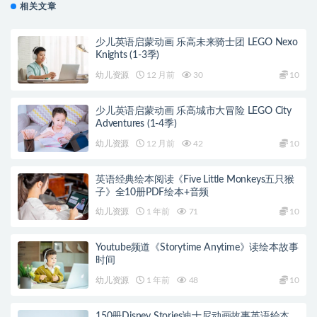
相关文章
少儿英语启蒙动画 乐高未来骑士团 LEGO Nexo
Knights (1-3季)
幼儿资源
12 月前
30
10
少儿英语启蒙动画 乐高城市大冒险 LEGO City
Adventures (1-4季)
幼儿资源
12 月前
42
10
英语经典绘本阅读《Five Little Monkeys五只猴
子》全10册PDF绘本+音频
幼儿资源
1 年前
71
10
Youtube频道《Storytime Anytime》读绘本故事
时间
幼儿资源
1 年前
48
10
150册Disney Stories迪士尼动画故事英语绘本