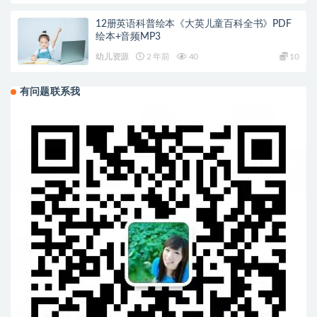
12册英语科普绘本《大英儿童百科全书》PDF
绘本+音频MP3
幼儿资源
2 年前
40
10
有问题联系我