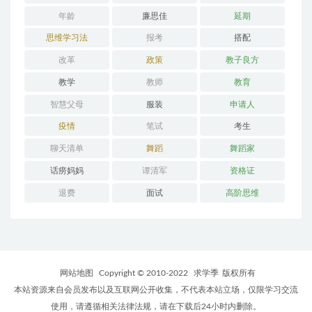
年龄
廉思佳
延期
思维学习法
报考
搭配
改革
政策
教子良方
教学
教师
教育
智慧父母
服装
申请人
疫情
笔试
考生
聊天清单
舞蹈
舞蹈家
话痨妈妈
谭清军
资格证
退费
面试
高阶思维
网站地图
Copyright © 2010-2022
求学季
版权所有
本站资源来自会员发布以及互联网公开收集，不代表本站立场，仅限学习交流
使用，请遵循相关法律法规，请在下载后24小时内删除。