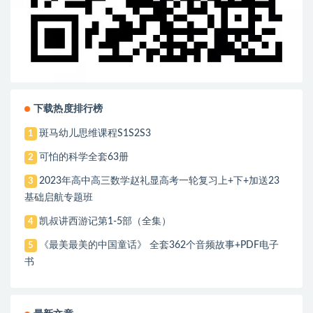
下载热度排行榜
斑马幼儿思维课程S1S2S3
1
可怕的科学全套63册
2
2023年高中高三数学赵礼显高考一轮复习上+下+加送23
3
基础启航专题班
凯叔讲西游记第1-5部（全集）
4
《最美最美的中国童话》 全套362个音频故事+PDF电子
5
书