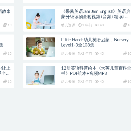
动画故事
《果酱英语Jam Jam English》英语启
蒙分级读物全套视频+音频+精读+教
案
10
幼儿资源
1 年前
48
1
Little Hands幼儿英语启蒙，Nursery
0集
Level1-3全108集
10
幼儿资源
2 年前
43
1
er让上
12册英语科普绘本《大英儿童百科
全25
书》PDF绘本+音频MP3
10
幼儿资源
2 年前
40
1