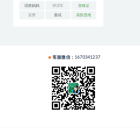
话痨妈妈
谭清军
资格证
退费
面试
高阶思维
客服微信：1670341237