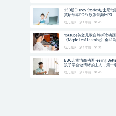
150册Disney Stories迪士尼
英语绘本PDF+原版音频MP3
幼儿资源
1 年前
43
Youtube英文儿歌自然拼读动画
《Maple Leaf Learning》全41
幼儿资源
2 年前
52
BBC儿童情商动画Feeling Bett
孩子学会做情绪的主人，第一季
集
幼儿资源
2 年前
46