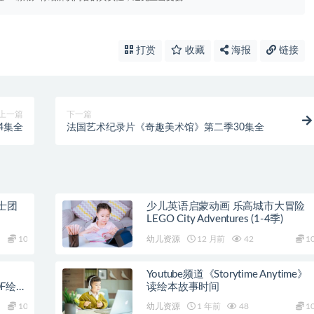
打赏
收藏
海报
链接
上一篇
下一篇
4集全
法国艺术纪录片《奇趣美术馆》第二季30集全
士团
少儿英语启蒙动画 乐高城市大冒险
LEGO City Adventures (1-4季)
10
幼儿资源
12 月前
42
1
Youtube频道《Storytime Anytime》
DF绘本
读绘本故事时间
10
幼儿资源
1 年前
48
1