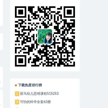
0
下载热度排行榜
斑马幼儿思维课程S1S2S3
1
可怕的科学全套63册
2
0