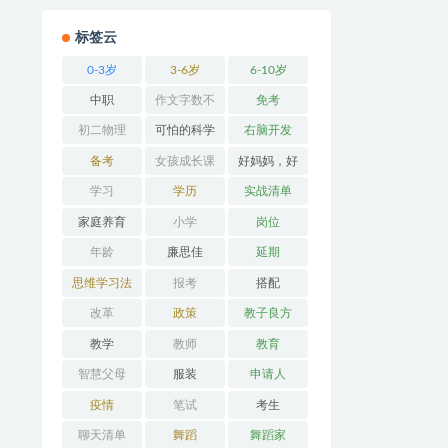
标签云
0-3岁
3-6岁
6-10岁
中职
作文字数不
免考
够
初二物理
可怕的科学
右脑开发
备考
女孩成长课
好妈妈，好
堂
办法
学习
学历
实战清单
家庭养育
小学
岗位
年龄
廉思佳
延期
思维学习法
报考
搭配
改革
政策
教子良方
教学
教师
教育
智慧父母
服装
申请人
疫情
笔试
考生
聊天清单
舞蹈
舞蹈家