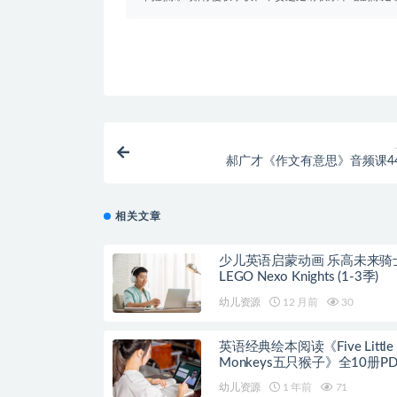
郝广才《作文有意思》音频课4
相关文章
少儿英语启蒙动画 乐高未来骑
LEGO Nexo Knights (1-3季)
幼儿资源
12 月前
30
英语经典绘本阅读《Five Little
Monkeys五只猴子》全10册P
+音频
幼儿资源
1 年前
71