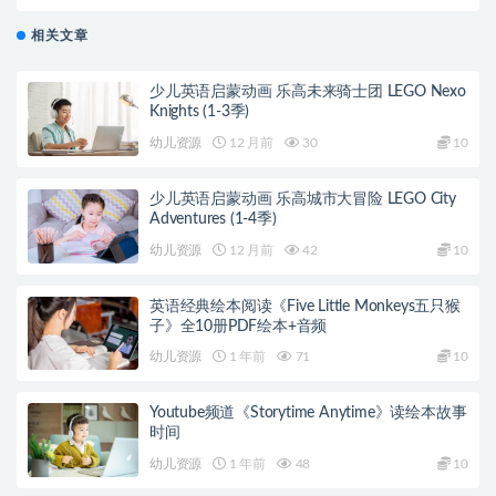
相关文章
少儿英语启蒙动画 乐高未来骑士团 LEGO Nexo
Knights (1-3季)
幼儿资源
12 月前
30
10
少儿英语启蒙动画 乐高城市大冒险 LEGO City
Adventures (1-4季)
幼儿资源
12 月前
42
10
英语经典绘本阅读《Five Little Monkeys五只猴
子》全10册PDF绘本+音频
幼儿资源
1 年前
71
10
Youtube频道《Storytime Anytime》读绘本故事
时间
幼儿资源
1 年前
48
10