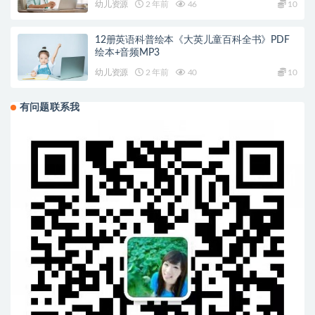
幼儿资源
2 年前
46
10
12册英语科普绘本《大英儿童百科全书》PDF
绘本+音频MP3
幼儿资源
2 年前
40
10
有问题联系我