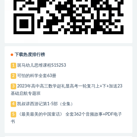
下载热度排行榜
斑马幼儿思维课程S1S2S3
1
可怕的科学全套63册
2
2023年高中高三数学赵礼显高考一轮复习上+下+加送23
3
基础启航专题班
凯叔讲西游记第1-5部（全集）
4
《最美最美的中国童话》 全套362个音频故事+PDF电子
5
书