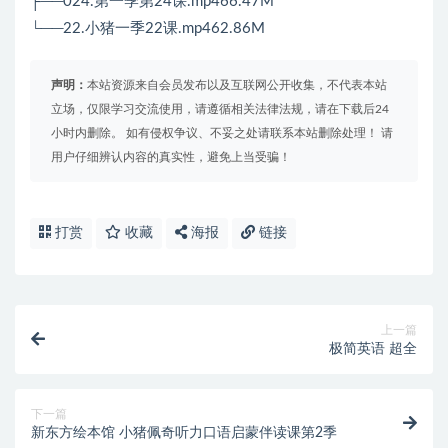
├──024.第一季第24课.mp466.47M
└──22.小猪一季22课.mp462.86M
声明：
本站资源来自会员发布以及互联网公开收集，不代表本站
立场，仅限学习交流使用，请遵循相关法律法规，请在下载后24
小时内删除。 如有侵权争议、不妥之处请联系本站删除处理！ 请
用户仔细辨认内容的真实性，避免上当受骗！
打赏
收藏
海报
链接
上一篇
极简英语 超全
下一篇
新东方绘本馆 小猪佩奇听力口语启蒙伴读课第2季