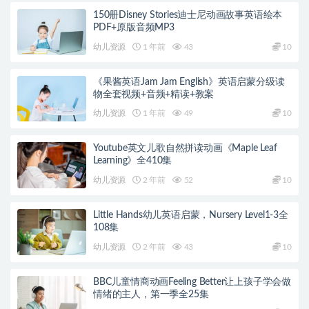
150册Disney Stories迪士尼动画故事英语绘本
PDF+原版音频MP3
幼儿资源
1 年前
43
10
《果酱英语Jam Jam English》英语启蒙分级读
物全套视频+音频+精读+教案
幼儿资源
1 年前
49
10
Youtube英文儿歌自然拼读动画《Maple Leaf
Learning》全410集
幼儿资源
2 年前
52
10
Little Hands幼儿英语启蒙，Nursery Level1-3全
108集
幼儿资源
2 年前
43
10
BBC儿童情商动画Feeling Better让上孩子学会做
情绪的主人，第一季全25集