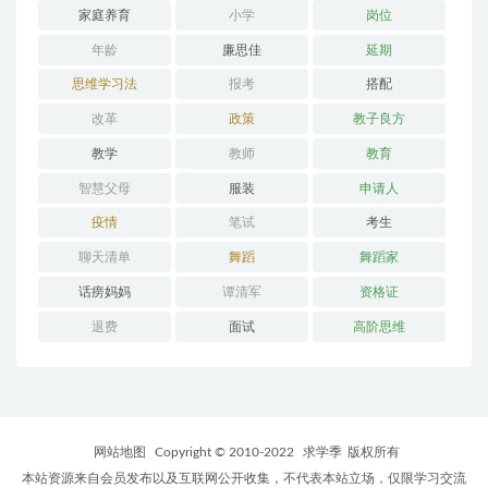
家庭养育
小学
岗位
年龄
廉思佳
延期
思维学习法
报考
搭配
改革
政策
教子良方
教学
教师
教育
智慧父母
服装
申请人
疫情
笔试
考生
聊天清单
舞蹈
舞蹈家
话痨妈妈
谭清军
资格证
退费
面试
高阶思维
网站地图
Copyright © 2010-2022
求学季
版权所有
本站资源来自会员发布以及互联网公开收集，不代表本站立场，仅限学习交流