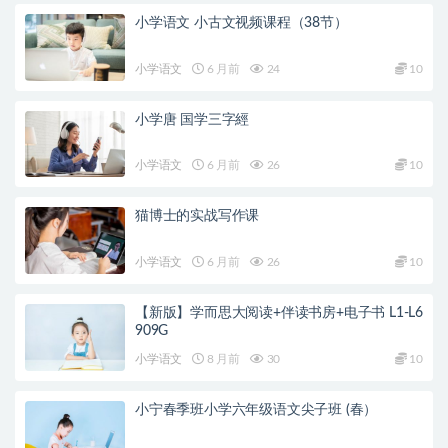
小学语文 小古文视频课程（38节）
小学语文
6 月前
24
10
小学唐 国学三字經
小学语文
6 月前
26
10
猫博士的实战写作课
小学语文
6 月前
26
10
【新版】学而思大阅读+伴读书房+电子书 L1-L6
909G
小学语文
8 月前
30
10
小宁春季班小学六年级语文尖子班 (春）