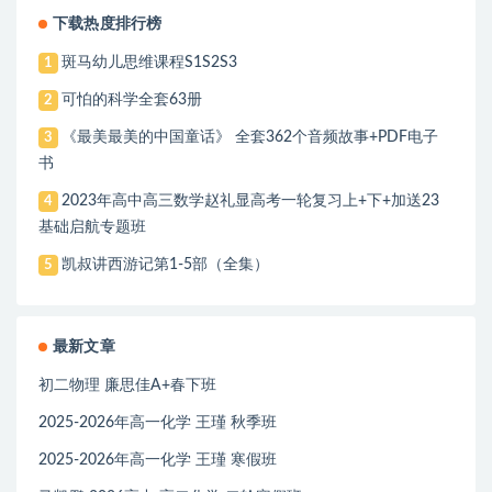
下载热度排行榜
斑马幼儿思维课程S1S2S3
1
可怕的科学全套63册
2
《最美最美的中国童话》 全套362个音频故事+PDF电子
3
书
2023年高中高三数学赵礼显高考一轮复习上+下+加送23
4
基础启航专题班
凯叔讲西游记第1-5部（全集）
5
最新文章
初二物理 廉思佳A+春下班
2025-2026年高一化学 王瑾 秋季班
2025-2026年高一化学 王瑾 寒假班