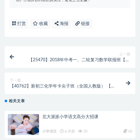
用户仔细辨认内容的真实性，避免上当受骗！
打赏
收藏
海报
链接
上一篇
【25470】2018年中考一、二轮复习数学联报班【28
讲-韩春成】
下一篇
【40762】新初三化学年卡尖子班（全国人教版） 【62
讲陈谭飞】
相关文章
北大派派小学语文高分大招课
小学语文
6 月前
23
10