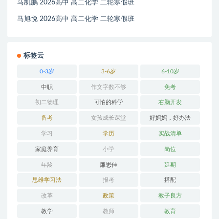
马凯鹏 2026高中 高二化学 二轮寒假班
马旭悦 2026高中 高二化学 二轮寒假班
标签云
0-3岁
3-6岁
6-10岁
中职
作文字数不够
免考
初二物理
可怕的科学
右脑开发
备考
女孩成长课堂
好妈妈，好办法
学习
学历
实战清单
家庭养育
小学
岗位
年龄
廉思佳
延期
思维学习法
报考
搭配
改革
政策
教子良方
教学
教师
教育