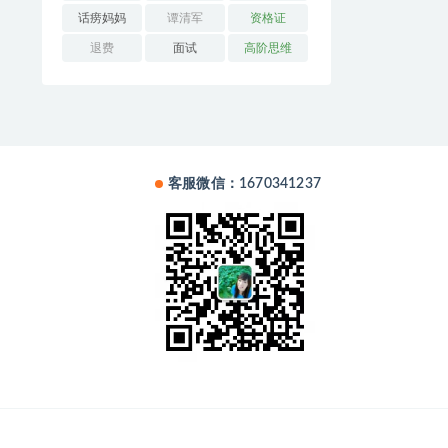
话痨妈妈
谭清军
资格证
退费
面试
高阶思维
客服微信：1670341237