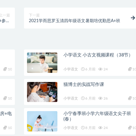
上一篇
下一篇
+参考
2021学而思罗玉清四年级语文暑期培优勤思A+班
答案
小学语文 小古文视频课程（38节）
10
小学语文
6 月前
24
1
猫博士的实战写作课
10
小学语文
6 月前
26
1
房+电
小宁春季班小学六年级语文尖子班
(春）
10
小学语文
8 月前
24
1