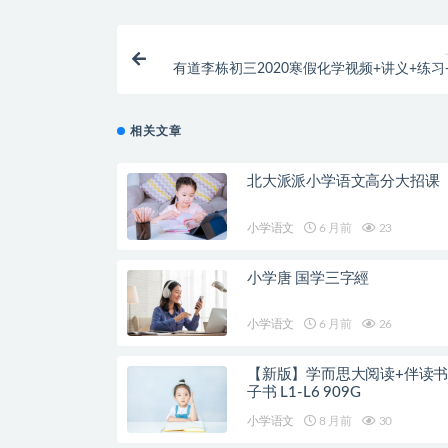
有道李栋初三2020寒假化学视频+讲义+练习
相关文章
北大派派小学语文高分大招课
小学语文
6 月前
23
小学唐 国学三字經
小学语文
6 月前
26
【新版】学而思大阅读+伴读书
子书 L1-L6 909G
小学语文
8 月前
30