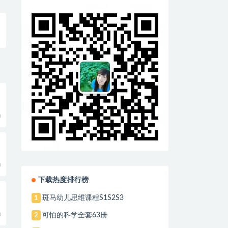
0
0
下载热度排行榜
斑马幼儿思维课程S1S2S3
1
0
可怕的科学全套63册
2