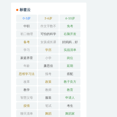
标签云
0-3岁
3-6岁
6-10岁
中职
作文字数不
免考
够
初二物理
可怕的科学
右脑开发
备考
女孩成长课
好妈妈，好
堂
办法
学习
学历
实战清单
家庭养育
小学
岗位
年龄
廉思佳
延期
思维学习法
报考
搭配
改革
政策
教子良方
教学
教师
教育
智慧父母
服装
申请人
疫情
笔试
考生
聊天清单
舞蹈
舞蹈家